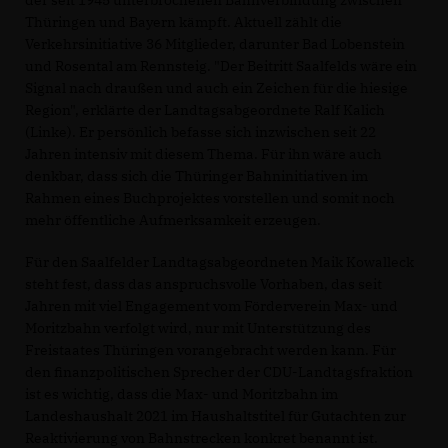
Thüringen und Bayern kämpft. Aktuell zählt die
Verkehrsinitiative 36 Mitglieder, darunter Bad Lobenstein
und Rosental am Rennsteig. "Der Beitritt Saalfelds wäre ein
Signal nach draußen und auch ein Zeichen für die hiesige
Region", erklärte der Landtagsabgeordnete Ralf Kalich
(Linke). Er persönlich befasse sich inzwischen seit 22
Jahren intensiv mit diesem Thema. Für ihn wäre auch
denkbar, dass sich die Thüringer Bahninitiativen im
Rahmen eines Buchprojektes vorstellen und somit noch
mehr öffentliche Aufmerksamkeit erzeugen.
Für den Saalfelder Landtagsabgeordneten Maik Kowalleck
steht fest, dass das anspruchsvolle Vorhaben, das seit
Jahren mit viel Engagement vom Förderverein Max- und
Moritzbahn verfolgt wird, nur mit Unterstützung des
Freistaates Thüringen vorangebracht werden kann. Für
den finanzpolitischen Sprecher der CDU-Landtagsfraktion
ist es wichtig, dass die Max- und Moritzbahn im
Landeshaushalt 2021 im Haushaltstitel für Gutachten zur
Reaktivierung von Bahnstrecken konkret benannt ist.