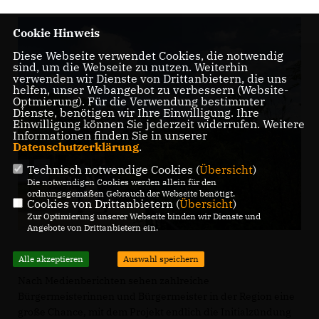
Cookie Hinweis
Diese Webseite verwendet Cookies, die notwendig
sind, um die Webseite zu nutzen. Weiterhin
verwenden wir Dienste von Drittanbietern, die uns
helfen, unser Webangebot zu verbessern (Website-
Optmierung). Für die Verwendung bestimmter
Dienste, benötigen wir Ihre Einwilligung. Ihre
Einwilligung können Sie jederzeit widerrufen. Weitere
Informationen finden Sie in unserer
Datenschutzerklärung
.
Technisch notwendige Cookies (
Übersicht
)
Die notwendigen Cookies werden allein für den
ordnungsgemäßen Gebrauch der Webseite benötigt.
Cookies von Drittanbietern (
Übersicht
)
Zur Optimierung unserer Webseite binden wir Dienste und
Angebote von Drittanbietern ein.
Alle akzeptieren
Auswahl speichern
Nach Medienberichten sehen zahlreiche
Bürgermeisterinnen und Bürgermeister in der Region eine
große Chance, mit dem Projekt endlich die Initialzündung