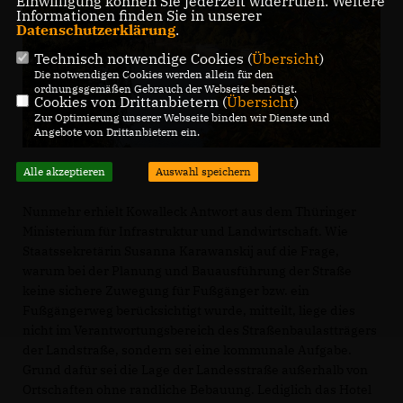
Einwilligung können Sie jederzeit widerrufen. Weitere
Informationen finden Sie in unserer
Datenschutzerklärung
.
Technisch notwendige Cookies (
Übersicht
)
Die notwendigen Cookies werden allein für den
ordnungsgemäßen Gebrauch der Webseite benötigt.
Cookies von Drittanbietern (
Übersicht
)
Zur Optimierung unserer Webseite binden wir Dienste und
Angebote von Drittanbietern ein.
Alle akzeptieren
Auswahl speichern
Nunmehr erhielt Kowalleck Antwort aus dem Thüringer
Ministerium für Infrastruktur und Landwirtschaft. Wie
Staatssekretärin Susanna Karawanskij auf die Frage,
warum bei der Planung und Bauausführung der Straße
keine sichere Zuwegung für Fußgänger bzw. ein
Fußgängerweg berücksichtigt wurde, mitteilt, liege dies
nicht im Verantwortungsbereich des Straßenbaulastträgers
der Landstraße, sondern sei eine kommunale Aufgabe.
Grund dafür sei die Lage der Landesstraße außerhalb von
Ortschaften ohne randliche Bebauung. Lediglich das Hotel