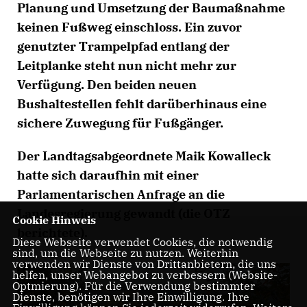
Planung und Umsetzung der Baumaßnahme
keinen Fußweg einschloss. Ein zuvor
genutzter Trampelpfad entlang der
Leitplanke steht nun nicht mehr zur
Verfügung. Den beiden neuen
Bushaltestellen fehlt darüberhinaus eine
sichere Zuwegung für Fußgänger.
Der Landtagsabgeordnete Maik Kowalleck
hatte sich daraufhin mit einer
Parlamentarischen Anfrage an die
Landesregierung gewandt (die OTZ
Cookie Hinweis
berichtete).
Diese Webseite verwendet Cookies, die notwendig
sind, um die Webseite zu nutzen. Weiterhin
verwenden wir Dienste von Drittanbietern, die uns
helfen, unser Webangebot zu verbessern (Website-
Optmierung). Für die Verwendung bestimmter
Dienste, benötigen wir Ihre Einwilligung. Ihre