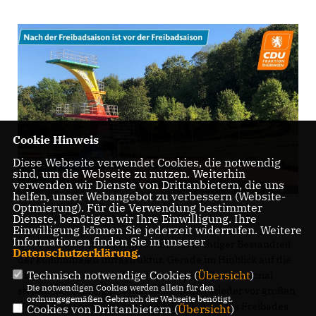
Cookie Hinweis
Diese Webseite verwendet Cookies, die notwendig
sind, um die Webseite zu nutzen. Weiterhin
verwenden wir Dienste von Drittanbietern, die uns
helfen, unser Webangebot zu verbessern (Website-
Optmierung). Für die Verwendung bestimmter
Dienste, benötigen wir Ihre Einwilligung. Ihre
Einwilligung können Sie jederzeit widerrufen. Weitere
Informationen finden Sie in unserer
Die Freibäder in Thüringen sind ein wichtiger Bestandteil
Datenschutzerklärung
.
der kommunalen Infrastruktur. Gerade im Hinblick auf die
Technisch notwendige Cookies (
Übersicht
)
Finanzierung und die Bereitstellung von Fachpersonal
Die notwendigen Cookies werden allein für den
stehen die Thüringer Kommunen immer wieder vor großen
ordnungsgemäßen Gebrauch der Webseite benötigt.
Herausforderungen. Um den Fortbestand ihres Freibades
Cookies von Drittanbietern (
Übersicht
)