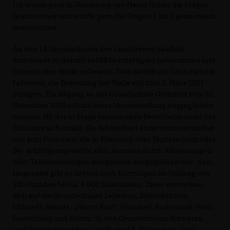
Ich würde gern in Vertretung von Herrn Holter die Fragen
beantworten und würde gern die Fragen 1 bis 3 gemeinsam
beantworten.
An den 13 Grundschulen des Landkreises Saalfeld-
Rudolstadt ist derzeit bei 88 beschäftigten Lehrerinnen und
Lehrern eine Stelle unbesetzt. Dies betrifft die Grundschule
Lehesten, die Besetzung der Stelle soll zum 1. März 2021
erfolgen. Ein Abgang an der Grundschule Gorndorf zum 31.
Dezember 2020 soll mit einer Neueinstellung ausgeglichen
werden. Mit der in Frage kommenden Bewerberin steht das
Schulamt in Kontakt. Die fehlenden Lehrerwochenstunden
von acht Personen, die in Elternzeit oder Mutterschutz oder
Be- schäftigungsverbot sind, konnten durch Abordnungen
oder Teilabordnungen weitgehend ausgeglichen wer- den.
Insgesamt gibt es derzeit noch Kürzungen im Umfang von
100 Stunden bei ca. 4.000 Sollstunden. Diese erstrecken
sich auf die Grundschulen Lehesten, Dittrichshütte,
Uhlstädt, Remda, „Marco Polo“, Gorndorf, Rudolstadt-West,
Leutenberg und Könitz. In den Grundschulen Schwarza
und Gorndorf wurden jeweils zwei 3. Klassen zu einer