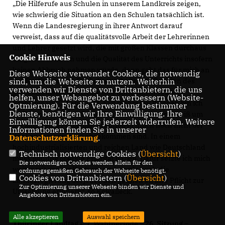
Die Hilferufe aus Schulen in unserem Landkreis zeigen,
wie schwierig die Situation an den Schulen tatsächlich ist.
Wenn die Landesregierung in ihrer Antwort darauf
verweist, dass auf die qualitätsvolle Arbeit der Lehrerinnen
und Lehrer gesetzt wird, die mit großen Klassen durchaus
Cookie Hinweis
umgehen könnten und die Qualität des Unterrichts insofern
keinen Abbruch nehmen würde, dann geht das für mich an
Diese Webseite verwendet Cookies, die notwendig
der Realität vorbei. Die Lehrer arbeiten im Rahmen des
sind, um die Webseite zu nutzen. Weiterhin
verwenden wir Dienste von Drittanbietern, die uns
gemeinsamen Unterrichts und hinsichtlich sozialer
helfen, unser Webangebot zu verbessern (Website-
Probleme vor Ort am Limit. Seit mehreren Wochen bin ich
Optmierung). Für die Verwendung bestimmter
Dienste, benötigen wir Ihre Einwilligung. Ihre
im Rahmen meiner „Schul-Tour“ unterwegs und weiß um
Einwilligung können Sie jederzeit widerrufen. Weitere
die konkreten Probleme, die offensichtlich noch nicht bei
Informationen finden Sie in unserer
der Landesregierung angekommen sind. In einem
Datenschutzerklärung
.
hochindustrialisierten und reichen Land wie Deutschland
Technisch notwendige Cookies (
Übersicht
)
muss Bildung oberste Priorität haben. Dafür setzte ich mich
Die notwendigen Cookies werden allein für den
weiter mit ganzer Kraft ein und werde auch die
ordnungsgemäßen Gebrauch der Webseite benötigt.
Cookies von Drittanbietern (
Übersicht
)
Landesregierung bei jeder Gelegenheit an ihre Pflicht zur
Zur Optimierung unserer Webseite binden wir Dienste und
Umsetzung erinnern“, so Kowalleck.
Angebote von Drittanbietern ein.
Alle akzeptieren
Auswahl speichern
Thüringer Landtag - 7. Wahlperiode – 26. Sitzung –