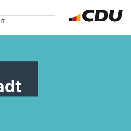
IT
adt