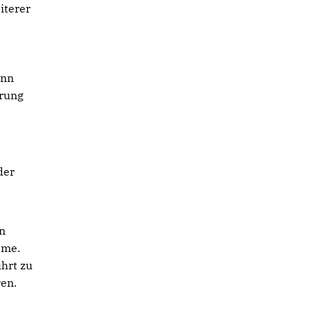
iterer
e
ann
erung
der
en
eme.
hrt zu
ren.