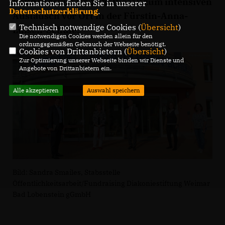
Rößner sowie Dr. Scholtissek zum intensiven
Informationen finden Sie in unserer
Datenschutzerklärung
.
Austausch vor Ort in der Fürstin-Anna-
Technisch notwendige Cookies (
Übersicht
)
Luisen-Schule.
Die notwendigen Cookies werden allein für den
ordnungsgemäßen Gebrauch der Webseite benötigt.
Cookies von Drittanbietern (
Übersicht
)
Zur Optimierung unserer Webseite binden wir Dienste und
Angebote von Drittanbietern ein.
Alle akzeptieren
Auswahl speichern
Bild: Sandra Smailes, Stabsstelle
Öffentlichkeitsarbeit/Fundraising Diakoniestiftung Weimar
Bad Lobenstein gGmbH