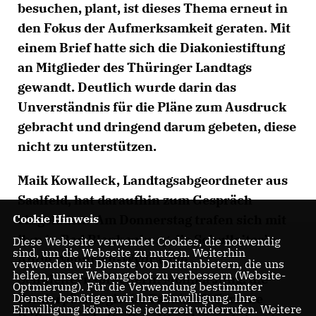
besuchen, plant, ist dieses Thema erneut in
den Fokus der Aufmerksamkeit geraten. Mit
einem Brief hatte sich die Diakoniestiftung
an Mitglieder des Thüringer Landtags
gewandt. Deutlich wurde darin das
Unverständnis für die Pläne zum Ausdruck
gebracht und dringend darum gebeten, diese
nicht zu unterstützen.
Maik Kowalleck, Landtagsabgeordneter aus
Saalfeld, hat daraufhin zum Gespräch
Cookie Hinweis
eingeladen. Am Donnerstag trafen sich mit
ihm in Bad Blankenburg die Schulleiterin,
Diese Webseite verwendet Cookies, die notwendig
sind, um die Webseite zu nutzen. Weiterhin
Antje Wennrich-Wydra, die
verwenden wir Dienste von Drittanbietern, die uns
helfen, unser Webangebot zu verbessern (Website-
Schulelternsprecherin Monika Jung, die
Optmierung). Für die Verwendung bestimmter
Dienste, benötigen wir Ihre Einwilligung. Ihre
Sonderpädagogische Fachkraft Corinne
Einwilligung können Sie jederzeit widerrufen. Weitere