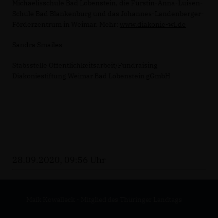
Michaelisschule Bad Lobenstein, die Fürstin-Anna-Luisen-
Schule Bad Blankenburg und das Johannes-Landenberger-
Förderzentrum in Weimar. Mehr:
www.diakonie-wl.de
Sandra Smailes
Stabsstelle Öffentlichkeitsarbeit/Fundraising
Diakoniestiftung Weimar Bad Lobenstein gGmbH
28.09.2020, 09:56 Uhr
Maik Kowalleck - Mitglied des Thüringer Landtags