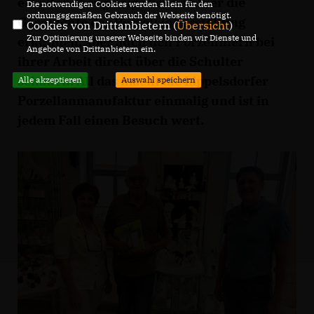
erhalten. Neugierige können hier die
Die notwendigen Cookies werden allein für den
ordnungsgemäßen Gebrauch der Webseite benötigt.
Geschichte der Porzellanherstellung
Cookies von Drittanbietern (
Übersicht
)
Zur Optimierung unserer Webseite binden wir Dienste und
erkunden, aber auch den Porzellinern bei
Angebote von Drittanbietern ein.
ihrer Arbeit direkt über die Schulter
schauen. All das macht die Lippelsdorfer
Alle akzeptieren
Auswahl speichern
Porzellanmanufaktur einmalig und ist in
jedem Fall einen Besuch wert.