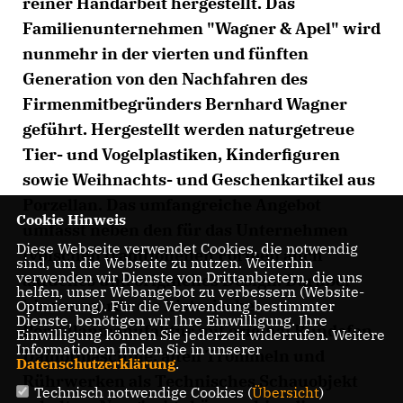
reiner Handarbeit hergestellt. Das
Familienunternehmen "Wagner & Apel" wird
nunmehr in der vierten und fünften
Generation von den Nachfahren des
Firmenmitbegründers Bernhard Wagner
geführt. Hergestellt werden naturgetreue
Tier- und Vogelplastiken, Kinderfiguren
sowie Weihnachts- und Geschenkartikel aus
Porzellan. Das umfangreiche Angebot
Cookie Hinweis
umfasst neben den für das Unternehmen
Diese Webseite verwendet Cookies, die notwendig
typischen traditionellen Formen auch
sind, um die Webseite zu nutzen. Weiterhin
verwenden wir Dienste von Drittanbietern, die uns
aktuelles und originelles Design. Darüber
helfen, unser Webangebot zu verbessern (Website-
hinaus wurde die historische
Optmierung). Für die Verwendung bestimmter
Dienste, benötigen wir Ihre Einwilligung. Ihre
Porzellanmanufaktur mit original Rundofen,
Einwilligung können Sie jederzeit widerrufen. Weitere
Informationen finden Sie in unserer
Dampfmaschine, alten Trommeln und
Datenschutzerklärung
.
Rührwerken als Technisches Schauobjekt
Technisch notwendige Cookies (
Übersicht
)