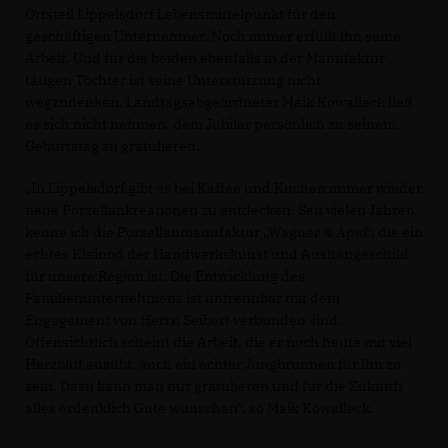
Ortsteil Lippelsdorf Lebensmittelpunkt für den
geschäftigen Unternehmer. Noch immer erfüllt ihn seine
Arbeit. Und für die beiden ebenfalls in der Manufaktur
tätigen Töchter ist seine Unterstützung nicht
wegzudenken. Landtagsabgeordneter Maik Kowalleck ließ
es sich nicht nehmen, dem Jubilar persönlich zu seinem
Geburtstag zu gratulieren.
In Lippelsdorf gibt es bei Kaffee und Kuchen immer wieder
neue Porzellankreationen zu entdecken. Seit vielen Jahren
kenne ich die Porzellanmanufaktur „Wagner & Apel“, die ein
echtes Kleinod der Handwerkskunst und Aushängeschild
für unsere Region ist. Die Entwicklung des
Familienunternehmens ist untrennbar mit dem
Engagement von Herrn Seibert verbunden sind.
Offensichtlich scheint die Arbeit, die er noch heute mit viel
Herzblut ausübt, auch ein echter Jungbrunnen für ihn zu
sein. Dazu kann man nur gratulieren und für die Zukunft
alles erdenklich Gute wünschen“, so Maik Kowalleck.