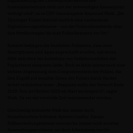
Digitalisierung der Landespolizei seitens des
Innenministeriums nicht mit der notwendigen Konsequenz
verfolgt wird“, so er CDU-Innenexperte Raymond Walk. „Die
Thüringer Polizei braucht endlich eine umfassende
Digitalisierungsoffensive - von der Polizeidienststelle über
den Streifenwagen bis zum Polizeibeamten vor Ort.“
Konkret beklagen die Saalfelder Polizisten, dass zwar
Smartphones und Apps angeschafft wurden, mit deren
Hilfe sich etwa bei Aufnahme von Verkehrsunfällen viel
Papierkram einsparen ließe. Doch es fehle immer noch eine
sichere Abgrenzung zum Computersystem der Polizei, die
den Zugriff auf sensible Daten der Polizei durch Hacker
sicher verhindern lasse. „Beginnen sollte der Versuch Ende
2018. Nun ist Oktober 2020 als Start im Gespräch“, sagte
Walk. Da sei viel wertvolle Zeit verschwendet worden.
Gleichzeitig kritisierte Walk das immer noch
fehlerbehaftete Software-System ComVor. Dieses
Fallbearbeitungssystem verursache immer noch enorme
Anwendungsprobleme, sei dem Arbeitskreis vor Ort