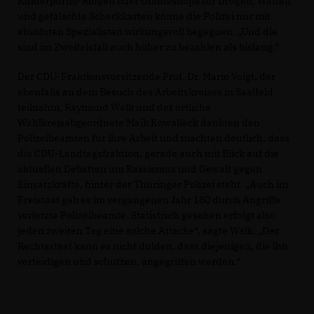
Kinderporno-Ringen oder Onlineshops für Drogen, Waffen
und gefälschte Scheckkarten könne die Polizei nur mit
absoluten Spezialisten wirkungsvoll begegnen. „Und die
sind im Zweifelsfall auch höher zu bezahlen als bislang.“
Der CDU-Fraktionsvorsitzende Prof. Dr. Mario Voigt, der
ebenfalls an dem Besuch des Arbeitskreises in Saalfeld
teilnahm, Raymond Walk und der örtliche
Wahlkreisabgeordnete Maik Kowalleck dankten den
Polizeibeamten für ihre Arbeit und machten deutlich, dass
die CDU-Landtagsfraktion, gerade auch mit Blick auf die
aktuellen Debatten um Rassismus und Gewalt gegen
Einsatzkräfte, hinter der Thüringer Polizei steht. „Auch im
Freistaat gab es im vergangenen Jahr 180 durch Angriffe
verletzte Polizeibeamte. Statistisch gesehen erfolgt also
jeden zweiten Tag eine solche Attacke“, sagte Walk. „Der
Rechtsstaat kann es nicht dulden, dass diejenigen, die ihn
verteidigen und schützen, angegriffen werden.“