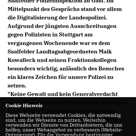
Saalfelder Polizeiinspektion zu Gast. Im
Mittelpunkt des Gesprächs stand vor allem
die Digitalisierung der Landespolizei.
Aufgrund der jüngsten Ausschreitungen
gegen Polizisten in Stuttgart am
vergangenen Wochenende war es dem
Saalfelder Landtagsabgeordneten Maik
Kowalleck und seinen Fraktionskollegen
besonders wichtig, anlässlich des Besuches
ein klares Zeichen für unsere Polizei zu
setzen.
"Keine Gewalt und kein Generalverdacht
gegenüber unseren Polizisten! Sie verdienen
Cookie Hinweis
unsere volle Unterstützung und unseren
Diese Webseite verwendet Cookies, die notwendig
Dank für ihre Arbeit", so Maik Kowalleck.
sind, um die Webseite zu nutzen. Weiterhin
verwenden wir Dienste von Drittanbietern, die uns
helfen, unser Webangebot zu verbessern (Website-
Optmierung). Für die Verwendung bestimmter