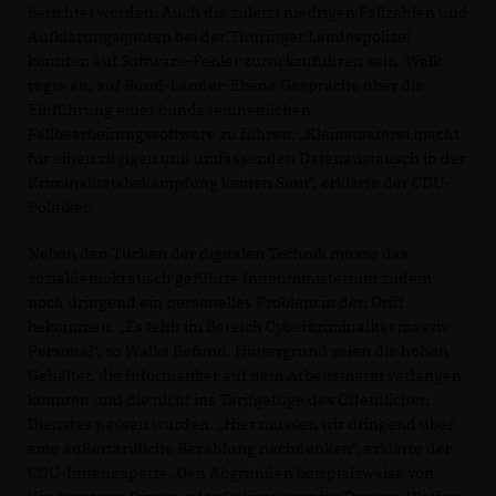
berichtet worden. Auch die zuletzt niedrigen Fallzahlen und
Aufklärungsquoten bei der Thüringer Landespolizei
könnten auf Software-Fehler zurückzuführen sein. Walk
regte an, auf Bund-Länder-Ebene Gespräche über die
Einführung einer bundeseinheitlichen
Fallbearbeitungssoftware zu führen. „Kleinstaaterei macht
für einen zügigen und umfassenden Datenaustausch in der
Kriminalitätsbekämpfung keinen Sinn“, erklärte der CDU-
Politiker.
Neben den Tücken der digitalen Technik müsse das
sozialdemokratisch geführte Innenministerium zudem
noch dringend ein personelles Problem in den Griff
bekommen. „Es fehlt im Bereich Cyberkriminalität massiv
Personal“, so Walks Befund. Hintergrund seien die hohen
Gehälter, die Informatiker auf dem Arbeitsmarkt verlangen
könnten und die nicht ins Tarifgefüge des Öffentlichen
Dienstes passen würden. „Hier müssen wir dringend über
eine außertarifliche Bezahlung nachdenken“, erklärte der
CDU-Innenexperte. Den Abgründen beispielsweise von