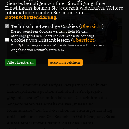
Dienste, benötigen wir Ihre Einwilligung. Ihre
Einwilligung können Sie jederzeit widerrufen. Weitere
Informationen finden Sie in unserer
Datenschutzerklärung
.
Technisch notwendige Cookies (
Übersicht
)
Die notwendigen Cookies werden allein für den
ordnungsgemäßen Gebrauch der Webseite benötigt.
Cookies von Drittanbietern (
Übersicht
)
Zur Optimierung unserer Webseite binden wir Dienste und
Angebote von Drittanbietern ein.
Alle akzeptieren
Auswahl speichern
Erfurt – Erst mit zweijähriger Verspätung wird in der
Landespolizeiinspektion Saalfeld das Pilotprojekt
Digitalisierung“ anlaufen können. Das erfuhren die
Abgeordneten des Arbeitskreises „Innen und
Kommunales“ der CDU-Fraktion im Thüringer Landtag
anlässlich eines Vor-Ort-Besuchs in Ostthüringen. „Es ist
ein weiterer Hinweis darauf, dass das Thema