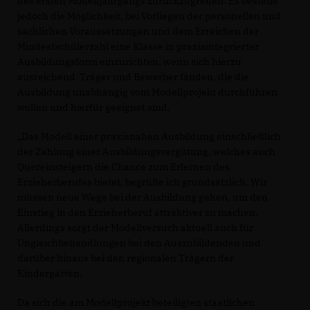
des ersten Modelljahrgangs zurückzugreifen. Es bestehe
jedoch die Möglichkeit, bei Vorliegen der personellen und
sächlichen Voraussetzungen und dem Erreichen der
Mindestschülerzahl eine Klasse in praxisintegrierter
Ausbildungsform einzurichten, wenn sich hierzu
ausreichend Träger und Bewerber fänden, die die
Ausbildung unabhängig vom Modellprojekt durchführen
wollen und hierfür geeignet sind.
Das Modell einer praxisnahen Ausbildung einschließlich
der Zahlung einer Ausbildungsvergütung, welches auch
Quereinsteigern die Chance zum Erlernen des
Erzieherberufes bietet, begrüße ich grundsätzlich. Wir
müssen neue Wege bei der Ausbildung gehen, um den
Einstieg in den Erzieherberuf attraktiver zu machen.
Allerdings sorgt der Modellversuch aktuell auch für
Ungleichbehandlungen bei den Auszubildenden und
darüber hinaus bei den regionalen Trägern der
Kindergärten.
Da sich die am Modellprojekt beteiligten staatlichen