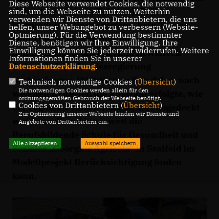
Diese Webseite verwendet Cookies, die notwendig
Geburtsort des von Friedrich Fröbel
sind, um die Webseite zu nutzen. Weiterhin
verwenden wir Dienste von Drittanbietern, die uns
begründeten Kindergartens, kein Träger
helfen, unser Webangebot zu verbessern (Website-
Optmierung). Für die Verwendung bestimmter
zum Zuge kam, war für den
Dienste, benötigen wir Ihre Einwilligung. Ihre
Einwilligung können Sie jederzeit widerrufen. Weitere
Landtagsabgeordneten Maik Kowalleck
Informationen finden Sie in unserer
Anlass, bei der Landesregierung
Datenschutzerklärung
.
nachzufragen. Wichtig war ihm dabei, nach
Technisch notwendige Cookies (
Übersicht
)
Die notwendigen Cookies werden allein für den
welchen Kriterien die Auswahl erfolgte, wie
ordnungsgemäßen Gebrauch der Webseite benötigt.
Cookies von Drittanbietern (
Übersicht
)
der regionale Ausbildungsbedarf abgedeckt
Zur Optimierung unserer Webseite binden wir Dienste und
werden soll und inwieweit die
Angebote von Drittanbietern ein.
Berufsbildende Schule für Gesundheit und
Alle akzeptieren
Auswahl speichern
Soziales „Georgius Agricola“ in Saalfeld im
Modellprojekt Berücksichtigung finden
kann.