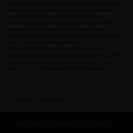
Fachschulen in Erfurt, Greiz-Zeulenroda und Meiningen
befinden, haben die Trägereinrichtungen in unserem
Landkreis aktuell schlechte Karten. Solang die
Finanzierung nicht klar ist, nützt da der Hinweis des
Bildungsministers wenig, dass die praxisintegrierte
Ausbildung auch außerhalb des Modellprojektes erfolgen
kann. Wir brauchen baldmöglich eine
Grundsatzentscheidung über eine bedarfsgerechte
praxisintegrierte Ausbildung, damit nicht zuletzt auch die
Kindergärten in unserem Landkreis davon profitieren
können“, so Landtagsabgeordneter Maik Kowalleck.
27.05.2020, 11:05 Uhr
Maik Kowalleck - Mitglied des Thüringer Landtags