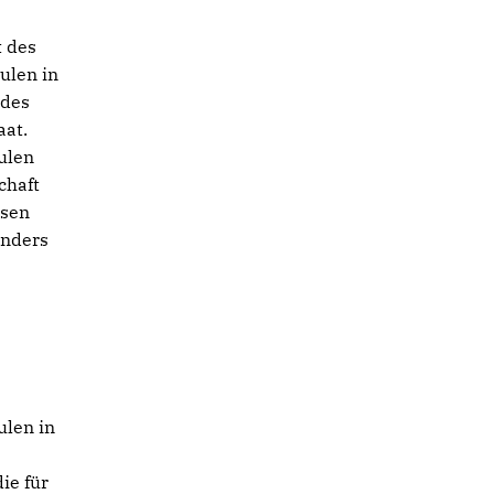
t des
ulen in
 des
aat.
ulen
chaft
esen
anders
ulen in
ie für