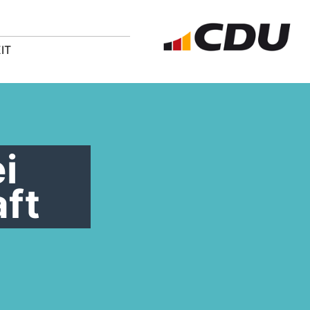
IT
i
aft