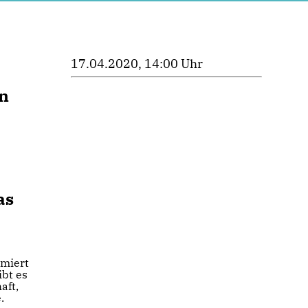
17.04.2020, 14:00 Uhr
en
as
rmiert
bt es
aft,
.