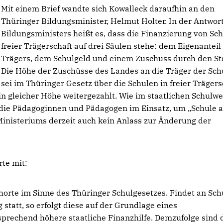
Mit einem Brief wandte sich Kowalleck daraufhin an den
Thüringer Bildungsminister, Helmut Holter. In der Antwor
Bildungsministers heißt es, dass die Finanzierung von Sch
freier Trägerschaft auf drei Säulen stehe: dem Eigenanteil
Trägers, dem Schulgeld und einem Zuschuss durch den St
Die Höhe der Zuschüsse des Landes an die Träger der Sch
sei im Thüringer Gesetz über die Schulen in freier Trägers
e in gleicher Höhe weitergezahlt. Wie im staatlichen Schulw
ft die Pädagoginnen und Pädagogen im Einsatz, um „Schule 
 Ministeriums derzeit auch kein Anlass zur Änderung der
rte mit:
horte im Sinne des Thüringer Schulgesetzes. Findet an Sch
statt, so erfolgt diese auf der Grundlage eines
sprechend höhere staatliche Finanzhilfe. Demzufolge sind d