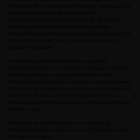
blieben und bis heute das Stadtbild prägen, wie das heutige
Kaliningrader Rathaus, die ostpreußische
Mädchengewerbeschule und das Haus der Technik. In
Thüringen entwarf Hopp das Saalfelder Agricola-
Krankenhaus, den Unterwellenborner Kulturpalast und die
TBC-Heilstätte in Bad Berka, in Berlin sogar Teile der
damaligen Stalinallee.
Ab Mai diesen Jahres war die deutsch-russische
Ausstellung bereits in den Saalfelder Thüringen-Kliniken,
dem Bürgerbüro des Landtagsabgeordneten Maik
Kowalleck und im Thüringer Landtag zu sehen. Die nächste
Station wird ab 3. August der Altvaterturm in Lehesten sein.
Dort soll die Ausstellung im Rahmen des alljährlichen
Altvaterturmfestes gemeinsam mit der Seminarfachgruppe
eröffnet werden.
Vorgesehen ist darüber hinaus, die zweisprachige
Wanderausstellung an weiteren Orten in Kaliningrad und
Thüringen zu zeigen.