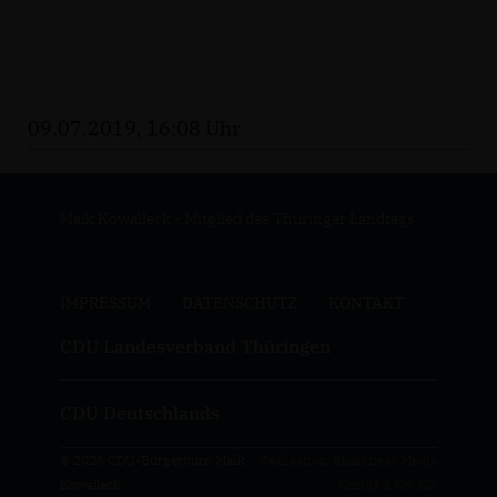
09.07.2019, 16:08 Uhr
Maik Kowalleck - Mitglied des Thüringer Landtags
IMPRESSUM
DATENSCHUTZ
KONTAKT
CDU Landesverband Thüringen
CDU Deutschlands
© 2026 CDU-Bürgerbüro Maik
Realisation: Sharkness Media
Kowalleck
GmbH & Co. KG