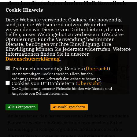
dem Landtagsabgeordneten Maik Kowalleck
Cookie Hinweis
entworfen.
Diese Webseite verwendet Cookies, die notwendig
sind, um die Webseite zu nutzen. Weiterhin
verwenden wir Dienste von Drittanbietern, die uns
helfen, unser Webangebot zu verbessern (Website-
Optmierung). Für die Verwendung bestimmter
Dienste, benötigen wir Ihre Einwilligung. Ihre
Einwilligung können Sie jederzeit widerrufen. Weitere
Informationen finden Sie in unserer
Datenschutzerklärung
.
Technisch notwendige Cookies (
Übersicht
)
Die notwendigen Cookies werden allein für den
ordnungsgemäßen Gebrauch der Webseite benötigt.
Cookies von Drittanbietern (
Übersicht
)
Zur Optimierung unserer Webseite binden wir Dienste und
Angebote von Drittanbietern ein.
Alle akzeptieren
Auswahl speichern
Anliegen ist es, den fast vergessenen Architekten und seine
Bauwerke wieder ein Stück bekannter zu machen. So hat
Hanns Hopp in Königsberg zahlreiche Bauten entworfen,
die trotz Zerstörungen im zweiten Weltkrieg erhalten