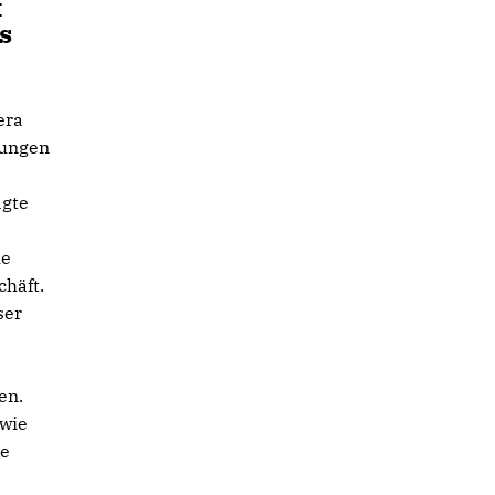
t
s
era
nungen
agte
ie
chäft.
ser
en.
 wie
ke