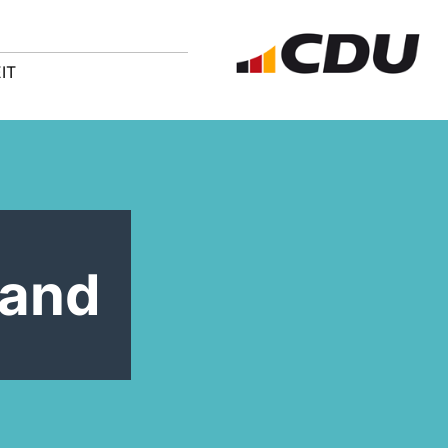
IT
Land