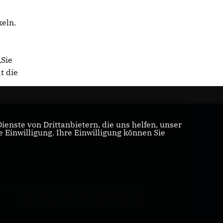
keln.
„Sie
t die
enste von Drittanbietern, die uns helfen, unser
Einwilligung. Ihre Einwilligung können Sie
Realisation: Sharkness Media GmbH & Co. KG