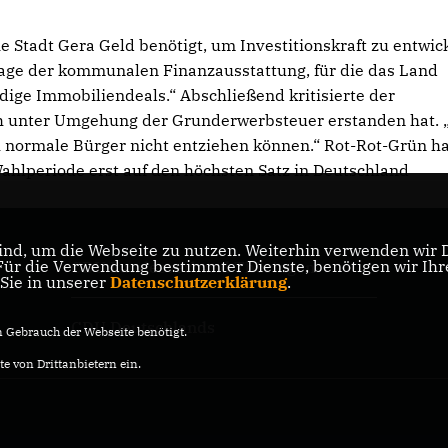
ie Stadt Gera Geld benötigt, um Investitionskraft zu entwic
Frage der kommunalen Finanzausstattung, für die das Land
dige Immobiliendeals.“ Abschließend kritisierte der
ch unter Umgehung der Grunderwerbsteuer erstanden hat. 
h normale Bürger nicht entziehen können.“ Rot-Rot-Grün ha
hlperiode erst auf den höchsten Satz in Deutschland
nd, um die Webseite zu nutzen. Weiterhin verwenden wir Di
r die Verwendung bestimmter Dienste, benötigen wir Ihre 
CDU Landesverband Thüringen
 Sie in unserer
Datenschutzerklärung
.
CDU Deutschlands
Gebrauch der Webseite benötigt.
e von Drittanbietern ein.