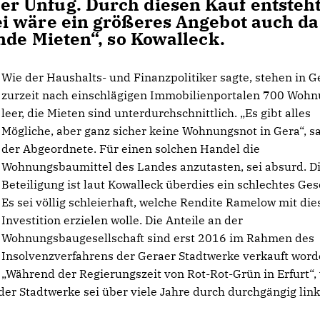
r Unfug. Durch diesen Kauf entsteh
i wäre ein größeres Angebot auch da
nde Mieten“, so Kowalleck.
Wie der Haushalts- und Finanzpolitiker sagte, stehen in G
zurzeit nach einschlägigen Immobilienportalen 700 Woh
leer, die Mieten sind unterdurchschnittlich. „Es gibt alles
Mögliche, aber ganz sicher keine Wohnungsnot in Gera“, s
der Abgeordnete. Für einen solchen Handel die
Wohnungsbaumittel des Landes anzutasten, sei absurd. D
Beteiligung ist laut Kowalleck überdies ein schlechtes Ges
Es sei völlig schleierhaft, welche Rendite Ramelow mit die
Investition erzielen wolle. Die Anteile an der
Wohnungsbaugesellschaft sind erst 2016 im Rahmen des
Insolvenzverfahrens der Geraer Stadtwerke verkauft word
Während der Regierungszeit von Rot-Rot-Grün in Erfurt“,
 der Stadtwerke sei über viele Jahre durch durchgängig lin