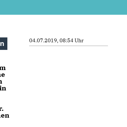
04.07.2019, 08:54 Uhr
en
qm
he
n
in
r.
hen