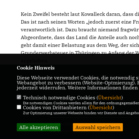
Kein Zweifel besteht laut Kowalleck daran, dass d
Das ist nach seinen Worten „jedoch zuerst eine 
verantwortlich ist. Dazu braucht niemand fragwür
Abgeordnete, dass das Land die Anteile auch no
geht damit einer Belastung aus dem Weg, der sic
Grunderwerbsteuer in Thüringen zu Anfang der Wa
angehoben.
Cookie Hinweis
Diese Webseite verwendet Cookies, die notwendig si
Maik Kowalleck - Mitglied des Thüringer
Webangebot zu verbessern (Website-Optmierung). Fü
Landtags
jederzeit widerrufen. Weitere Informationen finden
Technisch notwendige Cookies (
Übersicht
)
IMPRESSUM
DATENSCHUTZ
Die notwendigen Cookies werden allein für den ordnungsgemäßen 
KONTAKT
Cookies von Drittanbietern (
Übersicht
)
Zur Optimierung unserer Webseite binden wir Dienste und Angebot
© 2026 CDU-Bürgerbüro Maik Kowalleck
Alle akzeptieren
Auswahl speichern
Alle Rechte vorbehalten.