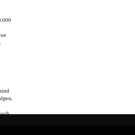
0.000
eue
n
sind
olgen,
auch