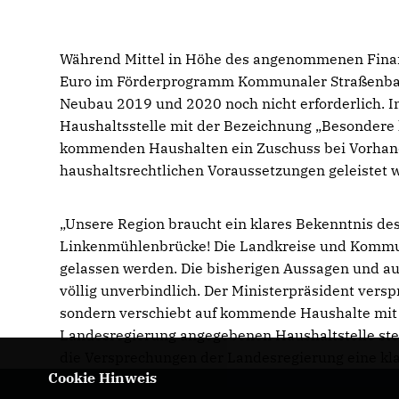
Während Mittel in Höhe des angenommenen Finan
Euro im Förderprogramm Kommunaler Straßenbau re
Neubau 2019 und 2020 noch nicht erforderlich. I
Haushaltsstelle mit der Bezeichnung „Besondere
kommenden Haushalten ein Zuschuss bei Vorhand
haushaltsrechtlichen Voraussetzungen geleistet
Unsere Region braucht ein klares Bekenntnis des
Linkenmühlenbrücke! Die Landkreise und Kommun
gelassen werden. Die bisherigen Aussagen und au
völlig unverbindlich. Der Ministerpräsident versp
sondern verschiebt auf kommende Haushalte mit d
Landesregierung angegebenen Haushaltstelle steh
die Versprechungen der Landesregierung eine kl
Cookie Hinweis