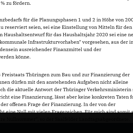
% zu fördern.
zbedarfs für die Planungsphasen 1 und 2 in Höhe von 20
serviert seien, sei eine Einstellung von Mitteln für den
m Haushaltsentwurf für das Haushaltsjahr 2020 sei eine n
 kommunale Infrastrukturvorhaben“ vorgesehen, aus der i
ensein ausreichender Finanzmittel und der
 werden könne.
 Freistaats Thüringen zum Bau und zur Finanzierung der
en dürfen mit den anstehenden Aufgaben nicht alleine
ch die aktuelle Antwort der Thüringer Verkehrsministerin 
richt eine Finanzierung, lässt aber keine konkreten Taten f
er offenen Frage der Finanzierung. In der von der
t eine Null mit vielen Fragezeichen. Für mich sind somit 
are Nullnummer“, so der Saalfelder Landtagsabgeordnete.