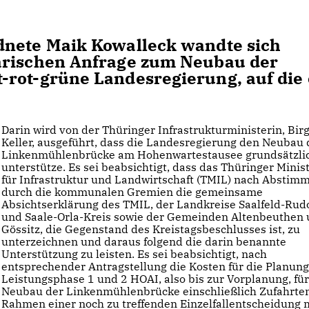
dnete Maik Kowalleck wandte sich
arischen Anfrage zum Neubau der
-rot-grüne Landesregierung, auf die 
Darin wird von der Thüringer Infrastrukturministerin, Birg
Keller, ausgeführt, dass die Landesregierung den Neubau 
Linkenmühlenbrücke am Hohenwartestausee grundsätzli
unterstütze. Es sei beabsichtigt, dass das Thüringer Mini
für Infrastruktur und Landwirtschaft (TMIL) nach Abstim
durch die kommunalen Gremien die gemeinsame
Absichtserklärung des TMIL, der Landkreise Saalfeld-Rud
und Saale-Orla-Kreis sowie der Gemeinden Altenbeuthen
Gössitz, die Gegenstand des Kreistagsbeschlusses ist, zu
unterzeichnen und daraus folgend die darin benannte
Unterstützung zu leisten. Es sei beabsichtigt, nach
entsprechender Antragstellung die Kosten für die Planung
Leistungsphase 1 und 2 HOAI, also bis zur Vorplanung, fü
Neubau der Linkenmühlenbrücke einschließlich Zufahrte
Rahmen einer noch zu treffenden Einzelfallentscheidung 