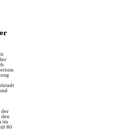
er
it
der
ch
sterium
mung
olstadt
 und
 der
r den
n im
mit 80