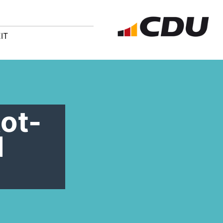
IT
ot-
d