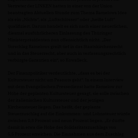
Vertreter der LINKEN hatten in einer von der Union
beantragten Aktuellen Stunde zum Thema Ramelows Idee
als ein „Nichts“, als „Luftschlösser“ oder „heiße Luft“
qualifiziert. Darum handelt es sich nach einer neuerlichen,
diesmal ausführlicheren Einlassung des Thüringer
Ministerpräsidenten nun offensichtlich nicht. „Der
Vorschlag Ramelows greift tief in das Staatskirchenrecht
und in das Steuerrecht, aber auch in verfassungsrechtlich
verbürgte Garantien ein“, so Kowalleck.
Der Finanzpolitiker verdeutlichte, „dass es bei der
Kultursteuer nicht um Peanuts geht“. In einem Interview
mit dem Evangelischen Pressedienst hatte Ramelow zur
Höhe der geplanten Kultursteuer gesagt, sie solle zwischen
der italienischen Kultursteuer und der jetzigen
Kirchensteuer liegen. Das heißt, der geplante
Steuerzuschlag auf die Einkommen- und Lohnsteuer würde
zwischen 0,8 Prozent und neun Prozent liegen. „Er dürfte
damit in etwa die Höhe des Solidaritätszuschlags von
5,5 Prozent erreichen. Die Einnahmen aus dem Zuschlag