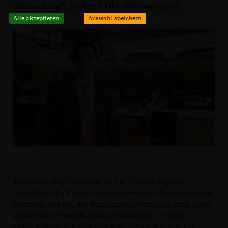
aberwitzig“, so der CDU-Abgeordnete.
Alle akzeptieren
Auswahl speichern
Anders als die Kirchensteuer, die Kirchenmitglieder
freiwillig an die Kirchen zahlen, wäre die Kultursteuer eine
staatliche Abgabe, der sich niemand entziehen kann. Zwar
können die Steuerpflichtigen entscheiden, wem sie
zugutekommt, zahlen müssen sie jedoch in jedem Fall.