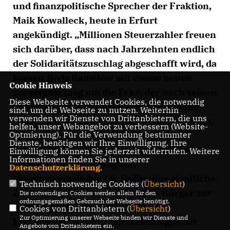
und finanzpolitische Sprecher der Fraktion,
Maik Kowalleck, heute in Erfurt
angekündigt. „Millionen Steuerzahler freuen
sich darüber, dass nach Jahrzehnten endlich
der Solidaritätszuschlag abgeschafft wird, da
kommt Bodo Ramelow mit einem neuen
Cookie Hinweis
Steuerzuschlag um die Ecke, der nach seinen
Diese Webseite verwendet Cookies, die notwendig
nebulösen Einlassungen etwa die gleiche
sind, um die Webseite zu nutzen. Weiterhin
verwenden wir Dienste von Drittanbietern, die uns
Höhe haben könnte“, sagte Kowalleck. Nach
helfen, unser Webangebot zu verbessern (Website-
Optmierung). Für die Verwendung bestimmter
seinen Worten ist der Vorschlag umso
Dienste, benötigen wir Ihre Einwilligung. Ihre
befremdlicher, „weil das ursprüngliche
Einwilligung können Sie jederzeit widerrufen. Weitere
Informationen finden Sie in unserer
Motiv die Finanzierung von
Datenschutzerklärung
.
Moscheegemeinden ist. Dafür eine staatliche
Technisch notwendige Cookies (
Übersicht
)
Zwangsabgabe einzuführen, alle Bürger zur
Die notwendigen Cookies werden allein für den
ordnungsgemäßen Gebrauch der Webseite benötigt.
Kasse zu bitten und das
Cookies von Drittanbietern (
Übersicht
)
Zur Optimierung unserer Webseite binden wir Dienste und
Kirchensteuersystem zu zerschlagen, ist
Angebote von Drittanbietern ein.