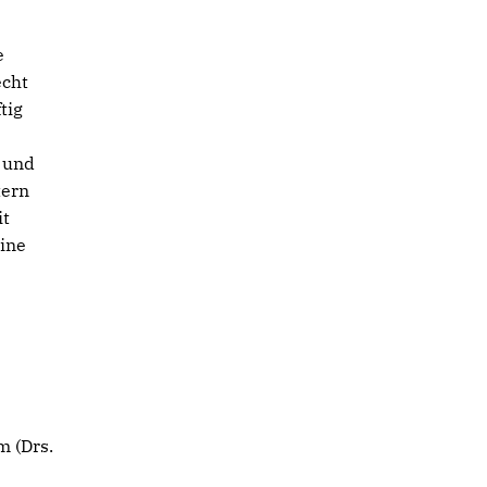
e
echt
tig
 und
tern
it
eine
m (Drs.