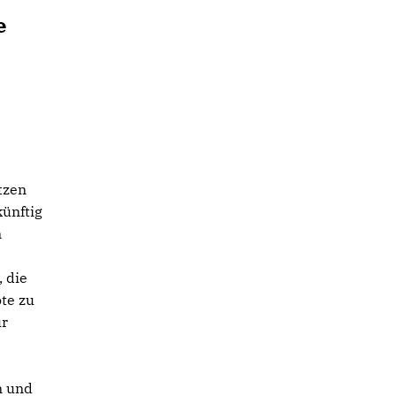
e
tzen
künftig
n
 die
te zu
ür
n und