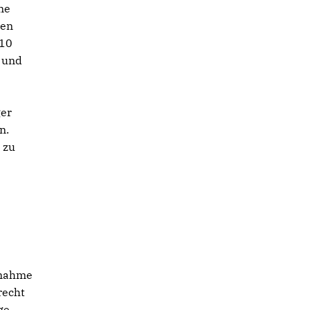
ne
ren
010
- und
ger
n.
 zu
rnahme
recht
ge