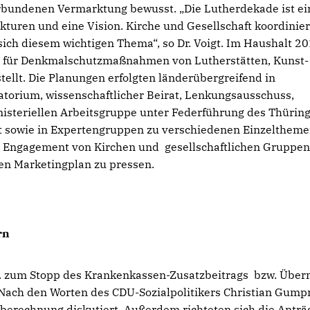
rbundenen Vermarktung bewusst. „Die Lutherdekade ist ei
ukturen und eine Vision. Kirche und Gesellschaft koordinie
ch diesem wichtigen Thema“, so Dr. Voigt. Im Haushalt 2
. a. für Denkmalschutzmaßnahmen von Lutherstätten, Kunst
tellt. Die Planungen erfolgten länderübergreifend in
torium, wissenschaftlicher Beirat, Lenkungsausschuss,
inisteriellen Arbeitsgruppe unter Federführung des Thürin
t sowie in Expertengruppen zu verschiedenen Einzeltheme
as Engagement von Kirchen und gesellschaftlichen Gruppen
inen Marketingplan zu pressen.
rn
.a. zum Stopp des Krankenkassen-Zusatzbeitrags bzw. Übe
 Nach den Worten des CDU-Sozialpolitikers Christian Gump
erechnung diskutiert. Außerdem richteten sich die Anträ