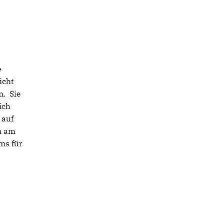
e
icht
n. Sie
ich
 auf
n am
ms für