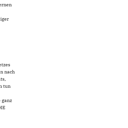
lernen
tiger
etzes
en nach
ts,
n tun
e ganz
DIE