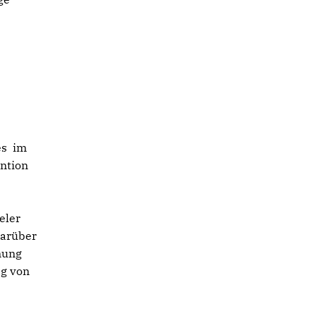
es im
ntion
eler
darüber
nung
ag von