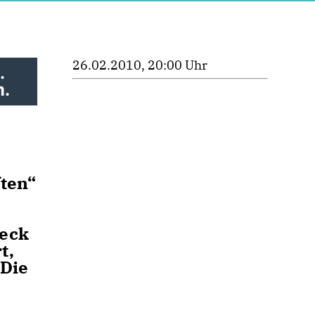
26.02.2010, 20:00 Uhr
.
m.
ten“
leck
t,
Die