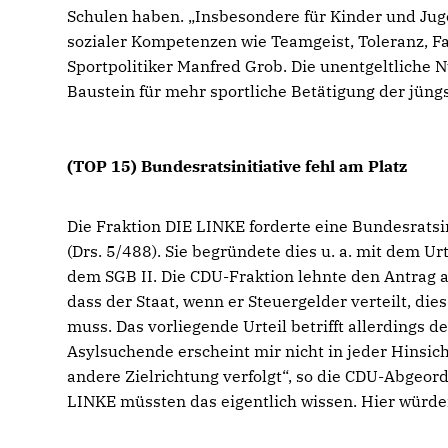
Schulen haben. „Insbesondere für Kinder und Juge
sozialer Kompetenzen wie Teamgeist, Toleranz, Fa
Sportpolitiker Manfred Grob. Die unentgeltliche N
Baustein für mehr sportliche Betätigung der jüng
(TOP 15) Bundesratsinitiative fehl am Platz
Die Fraktion DIE LINKE forderte eine Bundesrats
(Drs. 5/488). Sie begründete dies u. a. mit dem 
dem SGB II. Die CDU-Fraktion lehnte den Antrag a
dass der Staat, wenn er Steuergelder verteilt, di
muss. Das vorliegende Urteil betrifft allerdings 
Asylsuchende erscheint mir nicht in jeder Hinsic
andere Zielrichtung verfolgt“, so die CDU-Abgeo
LINKE müssten das eigentlich wissen. Hier würden