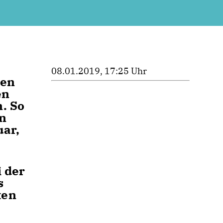
08.01.2019, 17:25 Uhr
den
en
. So
en
uar,
 der
s
ten