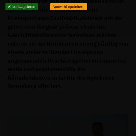
Übergangsfrist von der Sparkassenaufsicht
Alle akzeptieren
Auswahl speichern
toleriert werden. Damit könne die
Kreissparkasse Saalfeld-Rudolstadt mit der
gebotenen Sorgfalt prüfen, ob sie die
Geschäftsstelle weiter betreiben möchte
oder ob sie die Kundenbetreuung künftig von
einem anderen Standort im eigenen
angrenzenden Geschäftsgebiet aus anbieten
wolle und gegebenenfalls die
Räumlichkeiten in Lichte der Sparkasse
Sonneberg offeriert.