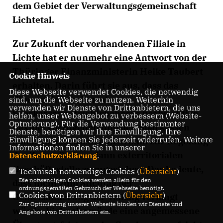
dem Gebiet der Verwaltungsgemeinschaft
Lichtetal.
Zur Zukunft der vorhandenen Filiale in
Lichte hat er nunmehr eine Antwort von der
Thüringer Finanzministerin Heike Taubert
Cookie Hinweis
erhalten. Darin führt sie aus, dass das
Diese Webseite verwendet Cookies, die notwendig
Finanzministerium als
sind, um die Webseite zu nutzen. Weiterhin
verwenden wir Dienste von Drittanbietern, die uns
Sparkassenaufsichtsbehörde beabsichtige
helfen, unser Webangebot zu verbessern (Website-
Optmierung). Für die Verwendung bestimmter
flexibel vorzugehen und den Sparkassen
Dienste, benötigen wir Ihre Einwilligung. Ihre
Einwilligung können Sie jederzeit widerrufen. Weitere
einen angemessenen Zeitraum zur Regelung
Informationen finden Sie in unserer
der Zukunft einer dann exterritorialen
Datenschutzerklärung
.
Geschäftsstelle zuzugestehen. Das bedeute,
Technisch notwendige Cookies (
Übersicht
)
Die notwendigen Cookies werden allein für den
dass nicht zum Stichtag der
ordnungsgemäßen Gebrauch der Webseite benötigt.
Cookies von Drittanbietern (
Übersicht
)
Gebietsänderung der Vollzug verlangt
Zur Optimierung unserer Webseite binden wir Dienste und
würde. Vielmehr würde eine angemessene
Angebote von Drittanbietern ein.