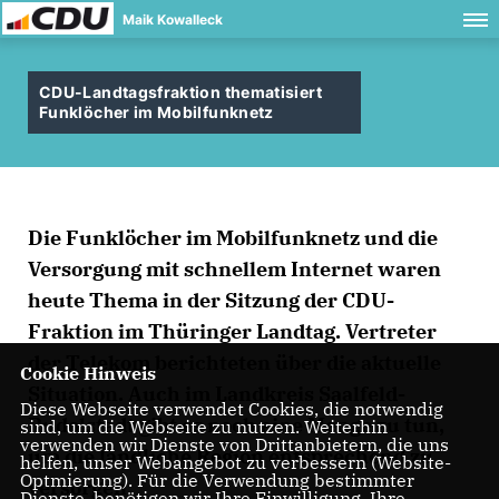
Maik Kowalleck
CDU-Landtagsfraktion thematisiert
Funklöcher im Mobilfunknetz
Die Funklöcher im Mobilfunknetz und die
Versorgung mit schnellem Internet waren
heute Thema in der Sitzung der CDU-
Fraktion im Thüringer Landtag. Vertreter
der Telekom berichteten über die aktuelle
Cookie Hinweis
Situation. Auch im Landkreis Saalfeld-
Diese Webseite verwendet Cookies, die notwendig
Rudolstadt gibt es noch eine Menge zu tun,
sind, um die Webseite zu nutzen. Weiterhin
verwenden wir Dienste von Drittanbietern, die uns
um die ländliche Region entsprechend zu
helfen, unser Webangebot zu verbessern (Website-
Optmierung). Für die Verwendung bestimmter
versorgen.
Dienste, benötigen wir Ihre Einwilligung. Ihre