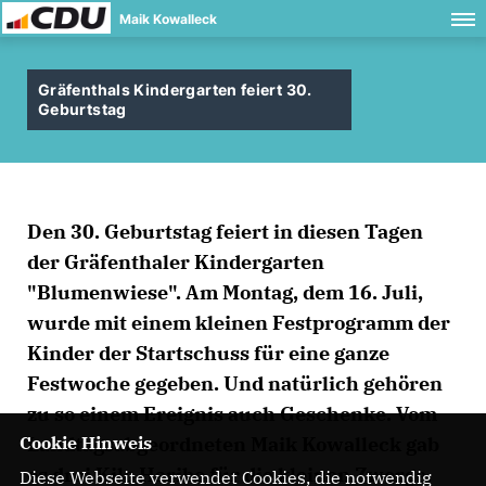
Maik Kowalleck
Gräfenthals Kindergarten feiert 30.
Geburtstag
Den 30. Geburtstag feiert in diesen Tagen
der Gräfenthaler Kindergarten
"Blumenwiese". Am Montag, dem 16. Juli,
wurde mit einem kleinen Festprogramm der
Kinder der Startschuss für eine ganze
Festwoche gegeben. Und natürlich gehören
zu so einem Ereignis auch Geschenke. Vom
Cookie Hinweis
Landtagsabgeordneten Maik Kowalleck gab
es drei Kilo Haribo für die kleinen Zwerge.
Diese Webseite verwendet Cookies, die notwendig