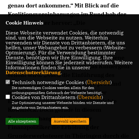
genau dort ankommen.“ Mit Blick auf die
Koalitionsvereinbarungen im Bund hob der
Finanzpolitiker hervor: „Die
Cookie Hinweis
Bundesregierung wird Familien gezielt
Diese Webseite verwendet Cookies, die notwendig
sind, um die Webseite zu nutzen. Weiterhin
entlasten!“ Dazu verwies er auf die
verwenden wir Dienste von Drittanbietern, die uns
helfen, unser Webangebot zu verbessern (Website-
schrittweise Anhebung des
Optmierung). Für die Verwendung bestimmter
Kinderfreibetrags auf den für Erwachsene
Dienste, benötigen wir Ihre Einwilligung. Ihre
Einwilligung können Sie jederzeit widerrufen. Weitere
geltenden Betrag, wozu auch das Kindergeld
Informationen finden Sie in unserer
Datenschutzerklärung
.
erhöht wird. „Auch die Einführung des
Technisch notwendige Cookies (
Übersicht
)
Baukindergeldes mit 1.200 Euro pro Kind
Die notwendigen Cookies werden allein für den
und Jahr setzt neue Maßstäbe in der
ordnungsgemäßen Gebrauch der Webseite benötigt.
Cookies von Drittanbietern (
Übersicht
)
Entlastung von Familien“, verdeutlichte
Zur Optimierung unserer Webseite binden wir Dienste und
Angebote von Drittanbietern ein.
Kowalleck. Doch gerade in diesem
Zusammenhang kritisierte der
Alle akzeptieren
Auswahl speichern
Finanzpolitiker die Erhöhung der
Grunderwerbsteuer in Thüringen durch die