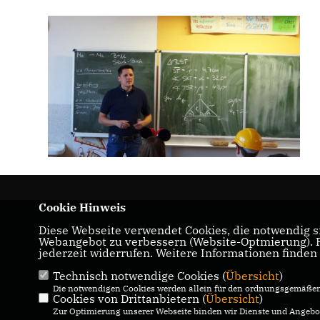
Cookie Hinweis
Maik Kowalleck - Mitglied des Thüringer
Diese Webseite verwendet Cookies, die notwendig si
Webangebot zu verbessern (Website-Optmierung). Fü
Landtags
jederzeit widerrufen. Weitere Informationen finden
Technisch notwendige Cookies (
Übersicht
)
IMPRESSUM
DATENSCHUTZ
Die notwendigen Cookies werden allein für den ordnungsgemäßen 
KONTAKT
Cookies von Drittanbietern (
Übersicht
)
Zur Optimierung unserer Webseite binden wir Dienste und Angebot