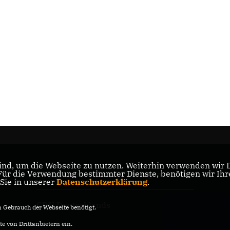
nd, um die Webseite zu nutzen. Weiterhin verwenden wir Di
r die Verwendung bestimmter Dienste, benötigen wir Ihre 
CDU Landesverband Thüringen
 Sie in unserer
Datenschutzerklärung
.
CDU Deutschlands
Gebrauch der Webseite benötigt.
e von Drittanbietern ein.