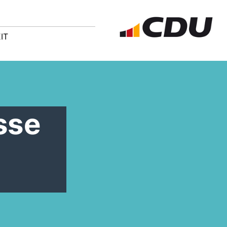
IT
sse