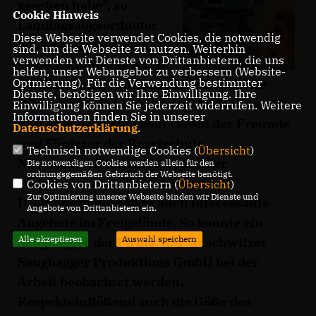
gesehen habe", so
Cookie Hinweis
Landtagsabgeordneter
Diese Webseite verwendet Cookies, die notwendig
Maik Kowalleck nach
sind, um die Webseite zu nutzen. Weiterhin
verwenden wir Dienste von Drittanbietern, die uns
seinem Rundgang mit Dr.
helfen, unser Webangebot zu verbessern (Website-
Optmierung). Für die Verwendung bestimmter
Steffen Kania, Matthias Fritsche von der
Dienste, benötigen wir Ihre Einwilligung. Ihre
Wirtschaftsförderung sowie Andre Oswald
Einwilligung können Sie jederzeit widerrufen. Weitere
Informationen finden Sie in unserer
und Marcus Michel vom Verein der Freunde
Datenschutzerklärung
.
und Förderer der Regelschule.
Technisch notwendige Cookies (
Übersicht
)
Neben den vielen Infoständen der
Die notwendigen Cookies werden allein für den
ordnungsgemäßen Gebrauch der Webseite benötigt.
Unternehmen in der Gorndorfer
Cookies von Drittanbietern (
Übersicht
)
Zur Optimierung unserer Webseite binden wir Dienste und
Dreifelderhalle gab es auch interessante
Angebote von Drittanbietern ein.
Angebote im Freigelände. So konnte ein
Alle akzeptieren
Auswahl speichern
Saugbagger der Firma
RSP Reschwitzer
Saugbagger Produktions GmbH bei der
Arbeit beobachtet werden.
Respekteinfl
ößend auch die Göße des