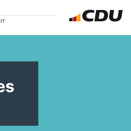
IT
es