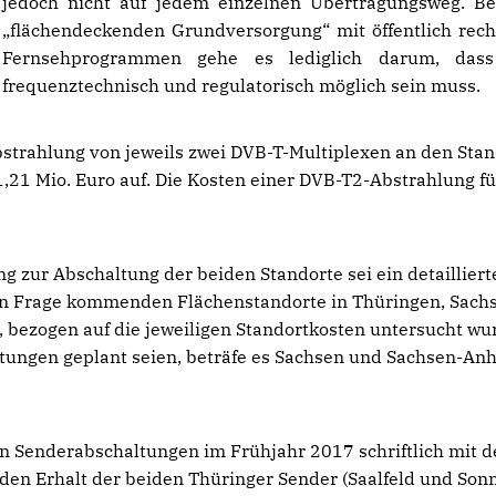
jedoch nicht auf jedem einzelnen Übertragungsweg. Be
flächendeckenden Grundversorgung“ mit öffentlich rech
Fernsehprogrammen gehe es lediglich darum, dass
frequenztechnisch und regulatorisch möglich sein muss.
strahlung von jeweils zwei DVB-T-Multiplexen an den Sta
,21 Mio. Euro auf. Die Kosten einer DVB-T2-Abstrahlung f
.
zur Abschaltung der beiden Standorte sei ein detailliert
in Frage kommenden Flächenstandorte in Thüringen, Sach
 bezogen auf die jeweiligen Standortkosten untersucht wu
ungen geplant seien, beträfe es Sachsen und Sachsen-Anh
en Senderabschaltungen im Frühjahr 2017 schriftlich mit d
 den Erhalt der beiden Thüringer Sender (Saalfeld und Son