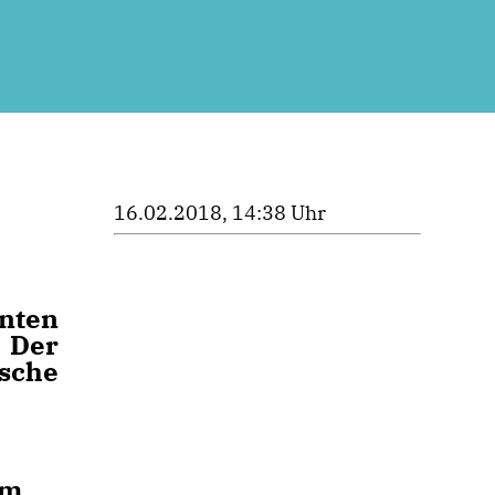
16.02.2018, 14:38 Uhr
anten
 Der
ische
im