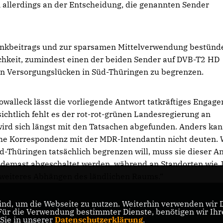
 allerdings an der Entscheidung, die genannten Sender
unkbeitrags und zur sparsamen Mittelverwendung bestünd
chkeit, zumindest einen der beiden Sender auf DVB-T2 HD
en Versorgungslücken in Süd-Thüringen zu begrenzen.
walleck lässt die vorliegende Antwort tatkräftiges Engag
ichtlich fehlt es der rot-rot-grünen Landesregierung an
rd sich längst mit den Tatsachen abgefunden. Anders kan
tliche Korrespondenz mit der MDR-Intendantin nicht deuten.
d-Thüringen tatsächlich begrenzen will, muss sie dieser A
Sendemast abgeschaltet werden, während an Standorten wie 
in weiteres Abhängen des ländlichen Raums.“
nd, um die Webseite zu nutzen. Weiterhin verwenden wir Di
r die Verwendung bestimmter Dienste, benötigen wir Ihre 
CDU Landesverband Thüringen
 Sie in unserer
Datenschutzerklärung
.