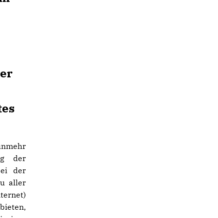
der
tes
nunmehr
ng der
sei der
u aller
ernet)
bieten,