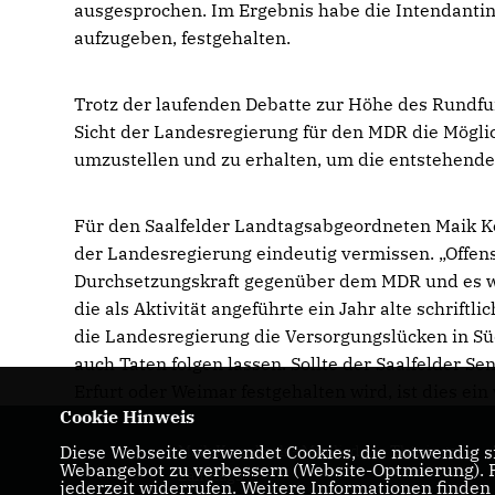
ausgesprochen. Im Ergebnis habe die Intendantin
aufzugeben, festgehalten.
Trotz der laufenden Debatte zur Höhe des Rundf
Sicht der Landesregierung für den MDR die Mögli
umzustellen und zu erhalten, um die entstehend
Für den Saalfelder Landtagsabgeordneten Maik Ko
der Landesregierung eindeutig vermissen. „Offens
Durchsetzungskraft gegenüber dem MDR und es wi
die als Aktivität angeführte ein Jahr alte schrif
die Landesregierung die Versorgungslücken in Sü
auch Taten folgen lassen. Sollte der Saalfelder 
Erfurt oder Weimar festgehalten wird, ist dies e
Cookie Hinweis
Diese Webseite verwendet Cookies, die notwendig si
Maik Kowalleck - Mitglied des Thüringer
Webangebot zu verbessern (Website-Optmierung). Fü
Landtags
jederzeit widerrufen. Weitere Informationen finden