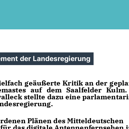
ement der Landesregierung
ielfach geäußerte Kritik an der gepl
emastes auf dem Saalfelder Kulm.
lleck stellte dazu eine parlamentar
andesregierung.
rdenen Plänen des Mitteldeutschen
für das digitale Antennenfernsehen 