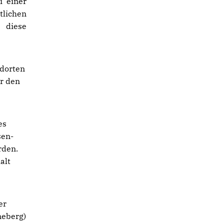
i einer
tlichen
 diese
ndorten
ür den
es
sen-
rden.
alt
er
neberg)