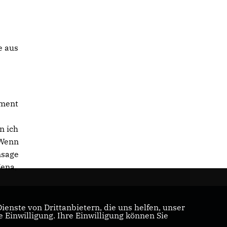
e aus
ement
n ich
 Wenn
nsage
Jena,
enste von Drittanbietern, die uns helfen, unser
Einwilligung. Ihre Einwilligung können Sie