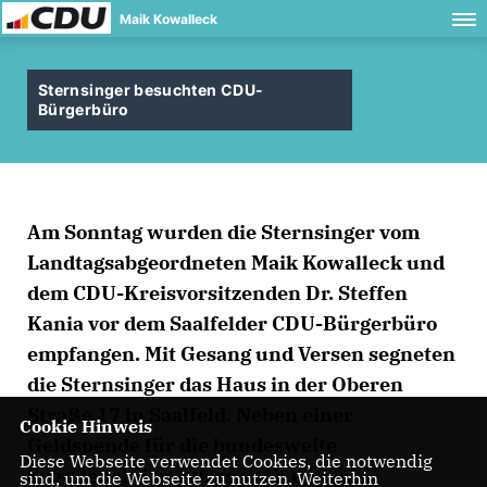
Maik Kowalleck
Sternsinger besuchten CDU-
Bürgerbüro
Am Sonntag wurden die Sternsinger vom
Landtagsabgeordneten Maik Kowalleck und
dem CDU-Kreisvorsitzenden Dr. Steffen
Kania vor dem Saalfelder CDU-Bürgerbüro
empfangen. Mit Gesang und Versen segneten
die Sternsinger das Haus in der Oberen
Straße 17 in Saalfeld. Neben einer
Cookie Hinweis
Geldspende für die bundesweite
Diese Webseite verwendet Cookies, die notwendig
Spendenaktion gab es noch einige
sind, um die Webseite zu nutzen. Weiterhin