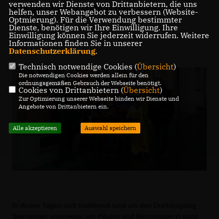
verwenden wir Dienste von Drittanbietern, die uns
Süßigkeiten als kleines Dankeschön.
helfen, unser Webangebot zu verbessern (Website-
Optmierung). Für die Verwendung bestimmter
Dienste, benötigen wir Ihre Einwilligung. Ihre
Einwilligung können Sie jederzeit widerrufen. Weitere
Informationen finden Sie in unserer
Datenschutzerklärung
.
Technisch notwendige Cookies (
Übersicht
)
Die notwendigen Cookies werden allein für den
ordnungsgemäßen Gebrauch der Webseite benötigt.
Cookies von Drittanbietern (
Übersicht
)
Zur Optimierung unserer Webseite binden wir Dienste und
Angebote von Drittanbietern ein.
Alle akzeptieren
Auswahl speichern
In diesen Tagen sind traditionell rund um den Dreikönigstag
Sternsinger unterwegs, um Häuser und Wohnungen in ganz