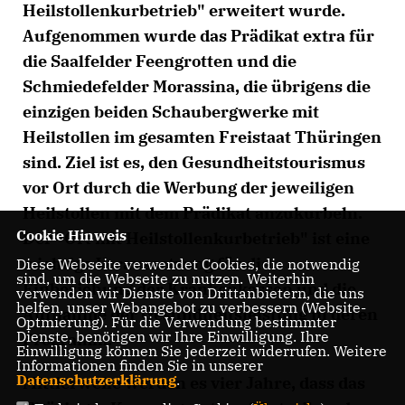
Heilstollenkurbetrieb" erweitert wurde.
Aufgenommen wurde das Prädikat extra für
die Saalfelder Feengrotten und die
Schmiedefelder Morassina, die übrigens die
einzigen beiden Schaubergwerke mit
Heilstollen im gesamten Freistaat Thüringen
sind. Ziel ist es, den Gesundheitstourismus
vor Ort durch die Werbung der jeweiligen
Heilstollen mit dem Prädikat anzukurbeln.
Cookie Hinweis
Der "Ort mit Heilstollenkurbetrieb" ist eine
wichtige Voraussetzung für die
Diese Webseite verwendet Cookies, die notwendig
sind, um die Webseite zu nutzen. Weiterhin
Einbeziehung der Krankenkassen und die
verwenden wir Dienste von Drittanbietern, die uns
helfen, unser Webangebot zu verbessern (Website-
Aufnahme der Gesundheitsleistung in deren
Optmierung). Für die Verwendung bestimmter
Dienste, benötigen wir Ihre Einwilligung. Ihre
Programm.
Einwilligung können Sie jederzeit widerrufen. Weitere
Informationen finden Sie in unserer
Datenschutzerklärung
.
Mittlerweile werden es vier Jahre, dass das