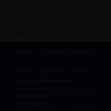
15.12.2017, 17:28 Uhr
Maik Kowalleck - Mitglied des Thüringer Landtags
IMPRESSUM
DATENSCHUTZ
KONTAKT
CDU Landesverband Thüringen
CDU Deutschlands
© 2026 CDU-Bürgerbüro Maik
Realisation: Sharkness Media