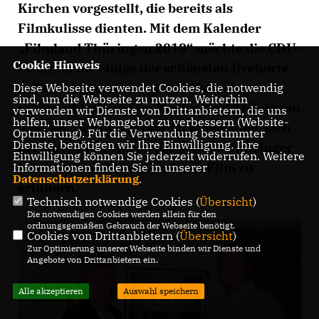
Kirchen vorgestellt, die bereits als
Filmkulisse dienten. Mit dem Kalender
Filmland Thüringen 2018“ möchte die CDU-
Cookie Hinweis
Fraktion für einige der schönsten Drehorte
in Thüringen und zugleich für mehr
Diese Webseite verwendet Cookies, die notwendig
sind, um die Webseite zu nutzen. Weiterhin
Filmproduktionen im Medienland Thüringen
verwenden wir Dienste von Drittanbietern, die uns
helfen, unser Webangebot zu verbessern (Website-
werben. Der Betrachter ist eingeladen, sich
Optmierung). Für die Verwendung bestimmter
Dienste, benötigen wir Ihre Einwilligung. Ihre
bei einer Reise durch das schöne Thüringer
Einwilligung können Sie jederzeit widerrufen. Weitere
Land an den ein oder anderen Film zu
Informationen finden Sie in unserer
Datenschutzerklärung
.
erinnern.
Technisch notwendige Cookies (
Übersicht
)
Die notwendigen Cookies werden allein für den
ordnungsgemäßen Gebrauch der Webseite benötigt.
Cookies von Drittanbietern (
Übersicht
)
Zur Optimierung unserer Webseite binden wir Dienste und
Angebote von Drittanbietern ein.
Alle akzeptieren
Auswahl speichern