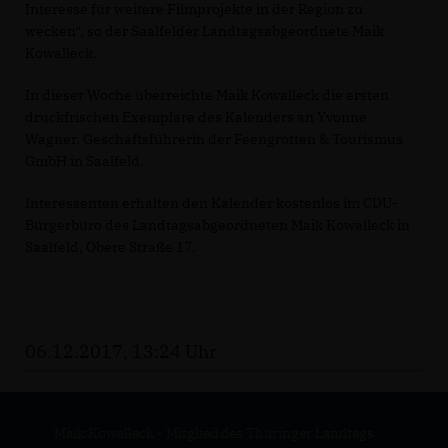
Interesse für weitere Filmprojekte in der Region zu
wecken“, so der Saalfelder Landtagsabgeordnete Maik
Kowalleck.
In dieser Woche überreichte Maik Kowalleck die ersten
druckfrischen Exemplare des Kalenders an Yvonne
Wagner, Geschäftsführerin der Feengrotten & Tourismus
GmbH in Saalfeld.
Interessenten erhalten den Kalender kostenlos im CDU-
Bürgerbüro des Landtagsabgeordneten Maik Kowalleck in
Saalfeld, Obere Straße 17.
06.12.2017, 13:24 Uhr
Maik Kowalleck - Mitglied des Thüringer Landtags