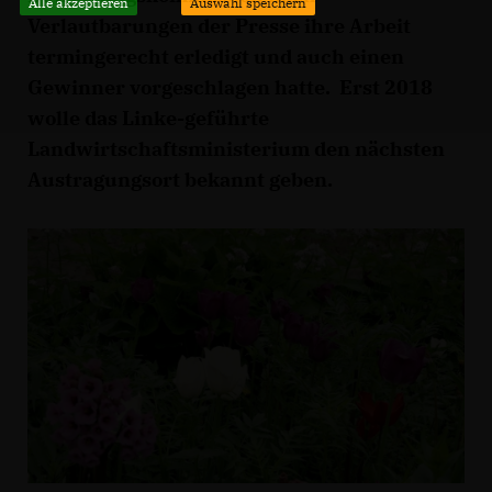
Alle akzeptieren
Auswahl speichern
Verlautbarungen der Presse ihre Arbeit
termingerecht erledigt und auch einen
Gewinner vorgeschlagen hatte. Erst 2018
wolle das Linke-geführte
Landwirtschaftsministerium den nächsten
Austragungsort bekannt geben.