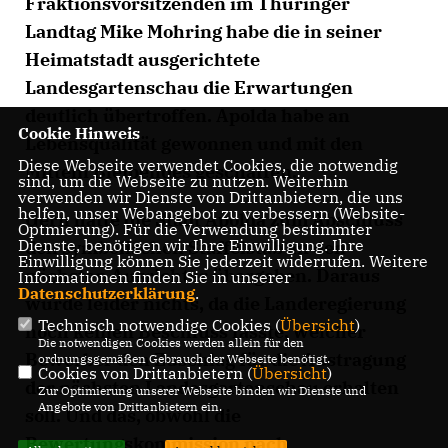
Fraktionsvorsitzenden im Thüringer
Landtag Mike Mohring habe die in seiner
Heimatstadt ausgerichtete
Landesgartenschau die Erwartungen
deutlich übertroffen. Apolda habe an
Cookie Hinweis
Lebensqualität gewonnen und mit den
Diese Webseite verwendet Cookies, die notwendig
Mitteln Bleibendes geschaffen.
sind, um die Webseite zu nutzen. Weiterhin
verwenden wir Dienste von Drittanbietern, die uns
helfen, unser Webangebot zu verbessern (Website-
Gern hätte die Stadt Apolda zum Abschluss
Optmierung). Für die Verwendung bestimmter
Dienste, benötigen wir Ihre Einwilligung. Ihre
den symbolischen Staffelstab an den
Einwilligung können Sie jederzeit widerrufen. Weitere
nächsten Ausrichter übergeben. Daraus
Informationen finden Sie in unserer
Datenschutzerklärung
.
wurde leider nichts, da die Landeregierung
Technisch notwendige Cookies (
Übersicht
)
noch keinen Beschluss fasste, welcher
Die notwendigen Cookies werden allein für den
Bewerber den Zuschlag für die Austragung
ordnungsgemäßen Gebrauch der Webseite benötigt.
Cookies von Drittanbietern (
Übersicht
)
der nächsten Landesgartenschau erhalten
Zur Optimierung unserer Webseite binden wir Dienste und
Angebote von Drittanbietern ein.
soll. Und das, obwohl die
Bewertungskommission nach