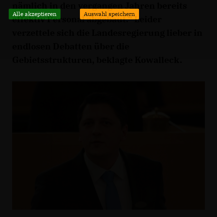
nämlich in den vergangen Jahren bereits
Alle akzeptieren
Auswahl speichern
effektiv Personal abgebaut.“ Leider
verzettele sich die Landesregierung lieber in
endlosen Debatten über die
Gebietsstrukturen, beklagte Kowalleck.