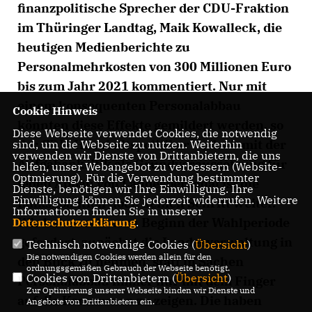
finanzpolitische Sprecher der CDU-Fraktion
im Thüringer Landtag, Maik Kowalleck, die
heutigen Medienberichte zu
Personalmehrkosten von 300 Millionen Euro
bis zum Jahr 2021 kommentiert. Nur mit
einem konsequenten Personalabbau
Cookie Hinweis
könnten diese Effekte gemildert werden, so
Diese Webseite verwendet Cookies, die notwendig
der CDU-Haushaltspolitiker – „doch mit der
sind, um die Webseite zu nutzen. Weiterhin
verwenden wir Dienste von Drittanbietern, die uns
Aufgabenkritik als Grundvoraussetzung für
helfen, unser Webangebot zu verbessern (Website-
Optmierung). Für die Verwendung bestimmter
jeden Abbau von Landespersonal ist die
Dienste, benötigen wir Ihre Einwilligung. Ihre
Einwilligung können Sie jederzeit widerrufen. Weitere
Linkskoalition noch keinen Schritt weiter.
Informationen finden Sie in unserer
Wir haben schon zu Beginn der Wahlperiode
Datenschutzerklärung
.
gefordert, zunächst die Landesverwaltung in
Technisch notwendige Cookies (
Übersicht
)
Die notwendigen Cookies werden allein für den
den Blick zu nehmen, statt in Sachen
ordnungsgemäßen Gebrauch der Webseite benötigt.
Cookies von Drittanbietern (
Übersicht
)
Personalabbau immer nur mit dem Finger
Zur Optimierung unserer Webseite binden wir Dienste und
auf die Kommunen zu zeigen. Die haben
Angebote von Drittanbietern ein.