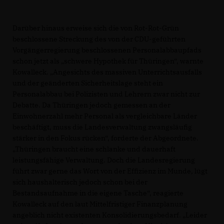
Darüber hinaus erweise sich die von Rot-Rot-Grün
beschlossene Streckung des von der CDU-geführten
Vorgängerregierung beschlossenen Personalabbaupfads
schon jetzt als „schwere Hypothek für Thüringen“, warnte
Kowalleck. „Angesichts des massiven Unterrichtsausfalls
und der geänderten Sicherheitslage steht ein
Personalabbau bei Polizisten und Lehrern zwar nicht zur
Debatte. Da Thüringen jedoch gemessen an der
Einwohnerzahl mehr Personal als vergleichbare Länder
beschäftigt, muss die Landesverwaltung zwangsläufig
stärker in den Fokus rücken“, forderte der Abgeordnete.
Thüringen braucht eine schlanke und dauerhaft
leistungsfähige Verwaltung. Doch die Landesregierung
führt zwar gerne das Wort von der Effizienz im Munde, lügt
sich haushalterisch jedoch schon bei der
Bestandsaufnahme in die eigene Tasche“, reagierte
Kowalleck auf den laut Mittelfristiger Finanzplanung
angeblich nicht existenten Konsolidierungsbedarf. „Leider