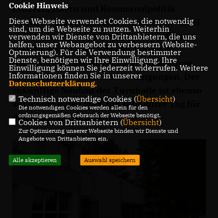
Cookie Hinweis
Lehrern, Eltern und Kommunalpolitik
Diese Webseite verwendet Cookies, die notwendig
wurden die notwendigen finanziellen Mittel
sind, um die Webseite zu nutzen. Weiterhin
auf Landes- und Kreisebene zur Verfügung
verwenden wir Dienste von Drittanbietern, die uns
helfen, unser Webangebot zu verbessern (Website-
gestellt. Somit erhält das 40 Jahre alte
Optmierung). Für die Verwendung bestimmter
Dienste, benötigen wir Ihre Einwilligung. Ihre
Gebäude eine hervorragende Aufwertung
Einwilligung können Sie jederzeit widerrufen. Weitere
Informationen finden Sie in unserer
und die Nutzer beste Lernbedingungen. Der
Datenschutzerklärung
.
zukünftige Neubau der Turnhalle ist ebenso
Technisch notwendige Cookies (
Übersicht
)
auf einem guten Weg. Ein sehr guter Tag für
Die notwendigen Cookies werden allein für den
ordnungsgemäßen Gebrauch der Webseite benötigt.
den Stadtteil Gorndorf!
Cookies von Drittanbietern (
Übersicht
)
Zur Optimierung unserer Webseite binden wir Dienste und
Angebote von Drittanbietern ein.
Alle akzeptieren
Auswahl speichern