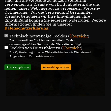
sind, um die Webseite zu nutzen. Weiterhin
Erzieherinnen und Erzieher. Gerade im
verwenden wir Dienste von Drittanbietern, die uns
helfen, unser Webangebot zu verbessern (Website-
Bereich Erziehernachwuchs,
Optmierung). Für die Verwendung bestimmter
Dienste, benötigen wir Ihre Einwilligung. Ihre
Personalschlüssel und Finanzen erhielt er
Einwilligung können Sie jederzeit widerrufen. Weitere
Informationen finden Sie in unserer
wichtige Hinweise.
Datenschutzerklärung
.
Technisch notwendige Cookies (
Übersicht
)
Die notwendigen Cookies werden allein für den
ordnungsgemäßen Gebrauch der Webseite benötigt.
Cookies von Drittanbietern (
Übersicht
)
Zur Optimierung unserer Webseite binden wir Dienste und
Angebote von Drittanbietern ein.
Alle akzeptieren
Auswahl speichern