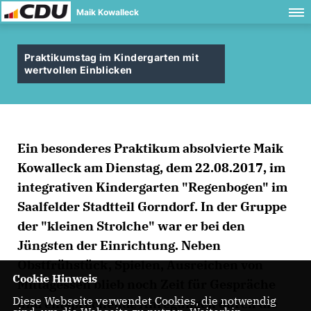
Maik Kowalleck
Praktikumstag im Kindergarten mit
wertvollen Einblicken
Ein besonderes Praktikum absolvierte Maik
Kowalleck am Dienstag, dem 22.08.2017, im
integrativen Kindergarten "Regenbogen" im
Saalfelder Stadtteil Gorndorf. In der Gruppe
der "kleinen Strolche" war er bei den
Jüngsten der Einrichtung. Neben
Obstfrühstück, Spielen, Ausreichen von
Cookie Hinweis
Mittagessen blieb noch Zeit für Gespräche
Diese Webseite verwendet Cookies, die notwendig
und entsprechende Anregungen durch die