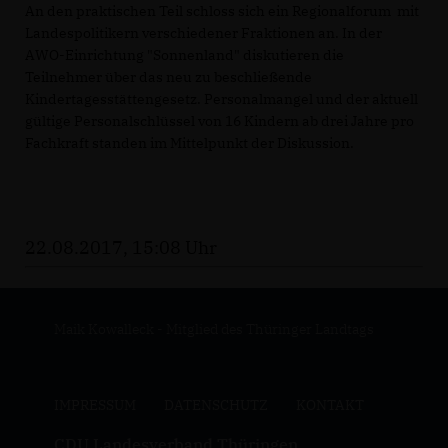
An den praktischen Teil schloss sich ein Regionalforum mit
Landespolitikern verschiedener Fraktionen an. In der
AWO-Einrichtung "Sonnenland" diskutieren die
Teilnehmer über das neu zu beschließende
Kindertagesstättengesetz. Personalmangel und der aktuell
gültige Personalschlüssel von 16 Kindern ab drei Jahre pro
Fachkraft standen im Mittelpunkt der Diskussion.
22.08.2017, 15:08 Uhr
Maik Kowalleck - Mitglied des Thüringer Landtags
IMPRESSUM
DATENSCHUTZ
KONTAKT
CDU Landesverband Thüringen