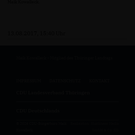
Maik Kowalleck.
13.08.2017, 15:40 Uhr
Maik Kowalleck - Mitglied des Thüringer Landtags
IMPRESSUM
DATENSCHUTZ
KONTAKT
CDU Landesverband Thüringen
CDU Deutschlands
© 2026 CDU-Bürgerbüro Maik
Realisation: Sharkness Media
Kowalleck
GmbH & Co. KG