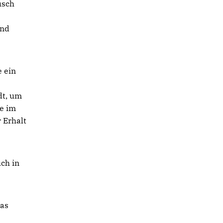
usch
,
und
 ein
dt, um
he im
 Erhalt
uch in
das