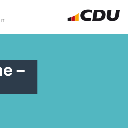
IT
e –