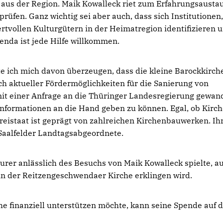
e aus der Region. Maik Kowalleck riet zum Erfahrungsausta
rüfen. Ganz wichtig sei aber auch, dass sich Institutionen
tvollen Kulturgütern in der Heimatregion identifizieren 
hwenda ist jede Hilfe willkommen.
ich mich davon überzeugen, dass die kleine Barockkirche
ch aktueller Fördermöglichkeiten für die Sanierung von
mit einer Anfrage an die Thüringer Landesregierung gewan
e Informationen an die Hand geben zu können. Egal, ob Kirc
reistaat ist geprägt von zahlreichen Kirchenbauwerken. Ihr
r Saalfelder Landtagsabgeordnete.
urer anlässlich des Besuchs von Maik Kowalleck spielte, a
 in der Reitzengeschwendaer Kirche erklingen wird.
e finanziell unterstützen möchte, kann seine Spende auf 