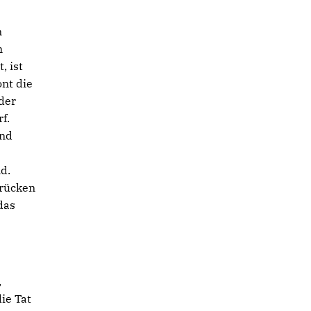
n
n
, ist
ont die
der
f.
ind
d.
 rücken
das
,
ie Tat