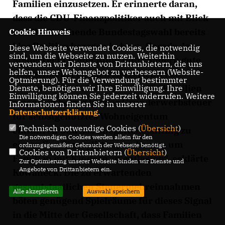
Familien einzusetzen. Er erinnerte daran,
dass die CDU-Finanzpolitiker auch mit Blick
auf die anstehende Bundestagswahl bereits
Cookie Hinweis
klar Position bezogen haben: „Gerade das
Diese Webseite verwendet Cookies, die notwendig
sind, um die Webseite zu nutzen. Weiterhin
Steuerrecht bietet Bund und Ländern gute
verwenden wir Dienste von Drittanbietern, die uns
helfen, unser Webangebot zu verbessern (Website-
Gelegenheit, Familien zielgerichtet zu
Optmierung). Für die Verwendung bestimmter
entlasten. Deshalb wollen wir für Familien
Dienste, benötigen wir Ihre Einwilligung. Ihre
Einwilligung können Sie jederzeit widerrufen. Weitere
einen Freibetrag bei der Grunderwerbsteuer
Informationen finden Sie in unserer
Datenschutzerklärung
.
für selbstgenutztes Wohneigentum
Technisch notwendige Cookies (
Übersicht
)
einführen und das Ehegattensplitting zu
Die notwendigen Cookies werden allein für den
einem Familiensplitting ausbauen, um
ordnungsgemäßen Gebrauch der Webseite benötigt.
Cookies von Drittanbietern (
Übersicht
)
Familien mit Kindern zu entlasten“, erklärte
Zur Optimierung unserer Webseite binden wir Dienste und
Angebote von Drittanbietern ein.
Kowalleck. Die zu erwartenden
gesamtstaatlichen Steuermehreinnahmen
Alle akzeptieren
Auswahl speichern
böten genügend Spielräume für dieses Signal
in die Mitte der Gesellschaft, dass Familien