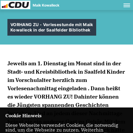
Maik Kowalleck
VORHANG ZU - Vorlesestunde mit Maik
Kowalleck in der Saalfelder Bibliothek
Jeweils am 1. Dienstag im Monat sind in der
Stadt- und Kreisbibliothek in Saalfeld Kinder
im Vorschulalter herzlich zum
Vorlesenachmittag eingeladen . Dann heißt
es wieder VORHANG ZU! Dahinter können
die Jüngsten spannenden Geschichten
lauschen. Und an jedem dieser Nachmittage
Cookie Hinweis
bringt sie ein anderer Gast zu Gehör. Mit dem
Diese Webseite verwendet Cookies, die notwendig
Landtagsabgeordneten Maik Kowalleck hatte
sind, um die Webseite zu nutzen. Weiterhin