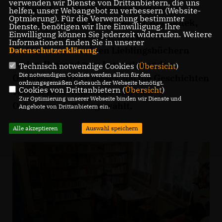
verwenden wir Dienste von Drittanbietern, die uns
sich am 4. April ein geübter Vorleser
helfen, unser Webangebot zu verbessern (Website-
Optmierung). Für die Verwendung bestimmter
angekündigt, der bereits in der Bibliothek,
Dienste, benötigen wir Ihre Einwilligung. Ihre
Einwilligung können Sie jederzeit widerrufen. Weitere
aber auch in vielen Schulen seines
Informationen finden Sie in unserer
Wahlreises aus seinen Lieblingsbüchern
Datenschutzerklärung
.
vorlas.
Passend zum bevorstehenden
Technisch notwendige Cookies (
Übersicht
)
Die notwendigen Cookies werden allein für den
Osterfest hatte er dieses Mal die Geschichten
ordnungsgemäßen Gebrauch der Webseite benötigt.
Cookies von Drittanbietern (
Übersicht
)
vom kleinen Angsthase und vom
Zur Optimierung unserer Webseite binden wir Dienste und
Osterhasenfell ausgewählt.
Angebote von Drittanbietern ein.
Alle akzeptieren
Auswahl speichern