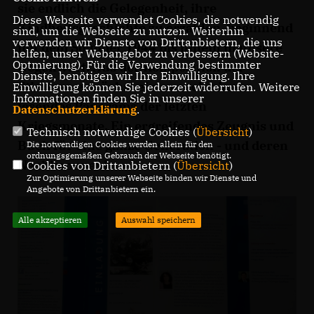
sie endlich die Gelegenheit, ihre
Diese Webseite verwendet Cookies, die notwendig
Kindheitsgeschichte zu erzählen, beginnend
sind, um die Webseite zu nutzen. Weiterhin
verwenden wir Dienste von Drittanbietern, die uns
mit dem Sommer 1944 bis hinein in unsere
helfen, unser Webangebot zu verbessern (Website-
Optmierung). Für die Verwendung bestimmter
Gegenwart. Aus der Komposition der
Dienste, benötigen wir Ihre Einwilligung. Ihre
Stimmen erwächst ein so noch nie zu
Einwilligung können Sie jederzeit widerrufen. Weitere
Informationen finden Sie in unserer
lesendes Panorama der letzten
Datenschutzerklärung
.
Kriegsmonate. Ein ergreifendes Zeugnis und
Technisch notwendige Cookies (
Übersicht
)
Buch für eine ganze Generation - und deren
Die notwendigen Cookies werden allein für den
ordnungsgemäßen Gebrauch der Webseite benötigt.
Nachkommen!
Cookies von Drittanbietern (
Übersicht
)
Zur Optimierung unserer Webseite binden wir Dienste und
Angebote von Drittanbietern ein.
Alle akzeptieren
Auswahl speichern