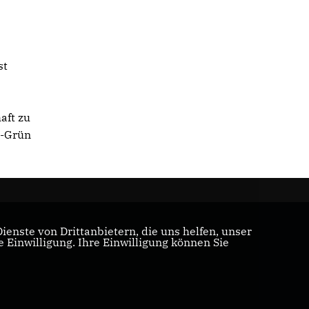
st
aft zu
t-Grün
enste von Drittanbietern, die uns helfen, unser
Einwilligung. Ihre Einwilligung können Sie