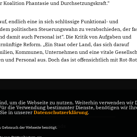
er Koalition Phantasie und Durchsetzungskraft.“
uf, endlich eine in sich schlüssige Funktional- und
dem politischen Steuerungswahn zu verabschieden, der fa
d damit auch Personal ist“. Die Kritik von Aufgaben und
ernünftige Reform. „Ein Staat oder Land, das sich darauf
milien, Kommunen, Unternehmen und eine vitale Gesellsch
n und Personal aus. Doch das ist offensichtlich mit Rot-Ro
nd, um die Webseite zu nutzen. Weiterhin verwenden wir Di
r die Verwendung bestimmter Dienste, benötigen wir Ihre 
CDU Landesverband Thüringen
 Sie in unserer
Datenschutzerklärung
.
CDU Deutschlands
Gebrauch der Webseite benötigt.