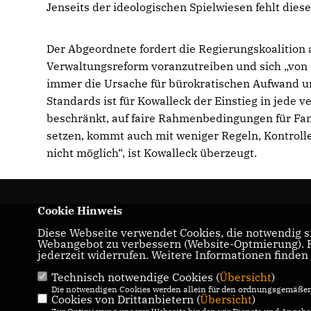
Jenseits der ideologischen Spielwiesen fehlt dies
Der Abgeordnete fordert die Regierungskoalition a
Verwaltungsreform voranzutreiben und sich „von 
immer die Ursache für bürokratischen Aufwand un
Standards ist für Kowalleck der Einstieg in jede v
beschränkt, auf faire Rahmenbedingungen für Fa
setzen, kommt auch mit weniger Regeln, Kontrolle
nicht möglich“, ist Kowalleck überzeugt.
Cookie Hinweis
Diese Webseite verwendet Cookies, die notwendig si
Maik Kowalleck - Mitglied des Thüringer
Webangebot zu verbessern (Website-Optmierung). Fü
Landtags
jederzeit widerrufen. Weitere Informationen finden
Technisch notwendige Cookies (
Übersicht
)
IMPRESSUM
DATENSCHUTZ
Die notwendigen Cookies werden allein für den ordnungsgemäßen 
KONTAKT
Cookies von Drittanbietern (
Übersicht
)