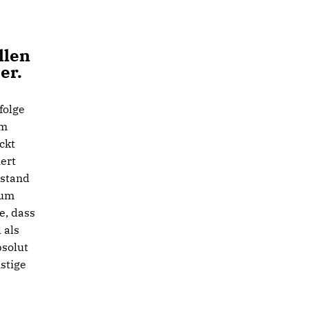
llen
er.
folge
um
ckt
ert
estand
 um
e, dass
 als
bsolut
stige