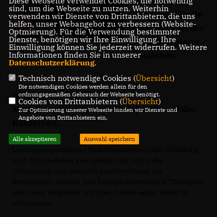
Morassina war
Diese Webseite verwendet Cookies, die notwendig
sind, um die Webseite zu nutzen. Weiterhin
Gastgeber für die
verwenden wir Dienste von Drittanbietern, die uns
helfen, unser Webangebot zu verbessern (Website-
Konferenz, an der
Optmierung). Für die Verwendung bestimmter
Dienste, benötigen wir Ihre Einwilligung. Ihre
ca. 70 Delegierte
Einwilligung können Sie jederzeit widerrufen. Weitere
aus den einzelnen Vereine teilnahmen.
Informationen finden Sie in unserer
Datenschutzerklärung
.
Technisch notwendige Cookies (
Übersicht
)
Die notwendigen Cookies werden allein für den
Bild:
ordnungsgemäßen Gebrauch der Webseite benötigt.
Cookies von Drittanbietern (
Übersicht
)
Maik Kowalleck (hinten links) während der
Zur Optimierung unserer Webseite binden wir Dienste und
Angebote von Drittanbietern ein.
Konferenz.
Alle akzeptieren
Auswahl speichern
Landtagsabgeordneter Maik Kowalleck war der Einladung
nach Schmiedefeld gern gefolgt und nutzte die
Gelegenheit, sich über den Landesverband der
Bergmanns-, Hütten- und Knappschaftsvereine Thüringen,
über seine Mitglieder und über Inhalte seiner Arbeit zu
informieren.