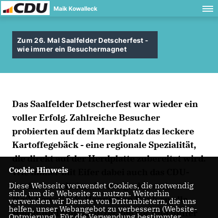
Maik Kowalleck
Zum 26. Mal Saalfelder Detscherfest -
wie immer ein Besuchermagnet
Das Saalfelder Detscherfest war wieder ein
voller Erfolg. Zahlreiche Besucher
probierten auf dem Marktplatz das leckere
Kartoffegebäck - eine regionale Spezialität,
die direkt auf der Herdplatte zubereitet wird.
Cookie Hinweis
Wie immer mit Eifer dabei auch das CDU-
Backteam mit dem Landtagsabgeordneten
Diese Webseite verwendet Cookies, die notwendig
sind, um die Webseite zu nutzen. Weiterhin
Maik Kowalleck. Herzlichen Dank an alle
verwenden wir Dienste von Drittanbietern, die uns
helfen, unser Webangebot zu verbessern (Website-
Helfer und Unterstützer, die vor und hinter
Optmierung). Für die Verwendung bestimmter