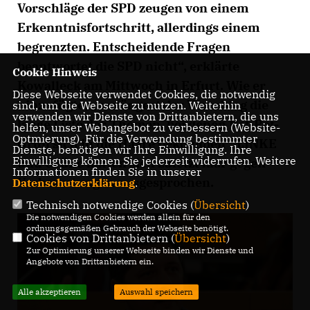
Vorschläge der SPD zeugen von einem
Erkenntnisfortschritt, allerdings einem
begrenzten. Entscheidende Fragen
beantwortet die SPD nicht“, erklärte
Cookie Hinweis
Kowalleck am Mittwoch in Erfurt. Wie er
Diese Webseite verwendet Cookies, die notwendig
hinzufügte, „verlängert der Vorschlag die
sind, um die Webseite zu nutzen. Weiterhin
verwenden wir Dienste von Drittanbietern, die uns
lange Liste der Themen, bei denen Rot-Rot-
helfen, unser Webangebot zu verbessern (Website-
Optmierung). Für die Verwendung bestimmter
Grün sich in die Haare bekommen“. LINKE
Dienste, benötigen wir Ihre Einwilligung. Ihre
Einwilligung können Sie jederzeit widerrufen. Weitere
und Grüne hatten sich zuletzt klar gegen
Informationen finden Sie in unserer
Verbeamtungen ausgesprochen.
Datenschutzerklärung
.
Technisch notwendige Cookies (
Übersicht
)
Die notwendigen Cookies werden allein für den
ordnungsgemäßen Gebrauch der Webseite benötigt.
Cookies von Drittanbietern (
Übersicht
)
Zur Optimierung unserer Webseite binden wir Dienste und
Angebote von Drittanbietern ein.
Alle akzeptieren
Auswahl speichern