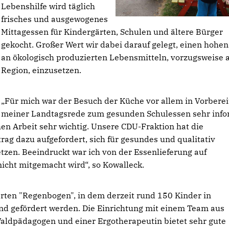
Lebenshilfe wird täglich
frisches und ausgewogenes
Mittagessen für Kindergärten, Schulen und ältere Bürger
gekocht. Großer Wert wir dabei darauf gelegt, einen hohen
an ökologisch produzierten Lebensmitteln, vorzugsweise 
Region, einzusetzen.
Für mich war der Besuch der Küche vor allem in Vorbere
meiner Landtagsrede zum gesunden Schulessen sehr info
hen Arbeit sehr wichtig. Unsere CDU-Fraktion hat die
ag dazu aufgefordert, sich für gesundes und qualitativ
zen. Beeindruckt war ich von der Essenlieferung auf
 nicht mitgemacht wird“, so Kowalleck.
arten "Regenbogen", in dem derzeit rund 150 Kinder in
nd gefördert werden. Die Einrichtung mit einem Team aus
aldpädagogen und einer Ergotherapeutin bietet sehr gute