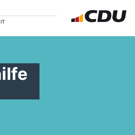
IT
ilfe