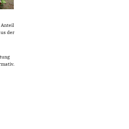
 Anteil
aus der
itung
rmativ.