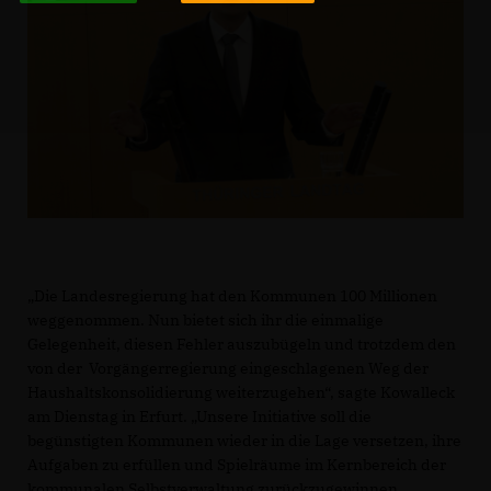
Die Landesregierung hat den Kommunen 100 Millionen
weggenommen. Nun bietet sich ihr die einmalige
Gelegenheit, diesen Fehler auszubügeln und trotzdem den
von der Vorgängerregierung eingeschlagenen Weg der
Haushaltskonsolidierung weiterzugehen“, sagte Kowalleck
am Dienstag in Erfurt. „Unsere Initiative soll die
begünstigten Kommunen wieder in die Lage versetzen, ihre
Aufgaben zu erfüllen und Spielräume im Kernbereich der
kommunalen Selbstverwaltung zurückzugewinnen,