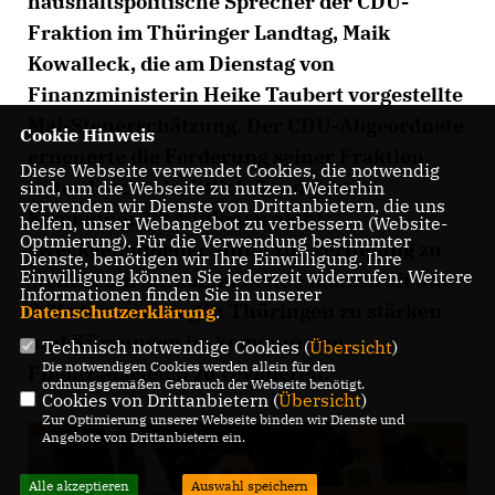
haushaltspolitische Sprecher der CDU-
Fraktion im Thüringer Landtag, Maik
Kowalleck, die am Dienstag von
Finanzministerin Heike Taubert vorgestellte
Mai-Steuerschätzung. Der CDU-Abgeordnete
Cookie Hinweis
erneuerte die Forderung seiner Fraktion,
Diese Webseite verwendet Cookies, die notwendig
unterdurchschnittlich finanzierten
sind, um die Webseite zu nutzen. Weiterhin
verwenden wir Dienste von Drittanbietern, die uns
Kommunen 89 Millionen nicht
helfen, unser Webangebot zu verbessern (Website-
Optmierung). Für die Verwendung bestimmter
zweckgebundener Mittel zur Verfügung zu
Dienste, benötigen wir Ihre Einwilligung. Ihre
Einwilligung können Sie jederzeit widerrufen. Weitere
stellen, um die kommunale Finanzkraft und
Informationen finden Sie in unserer
Selbstverwaltung in Thüringen zu stärken
Datenschutzerklärung
.
und Kürzungen im kommunalen
Technisch notwendige Cookies (
Übersicht
)
Die notwendigen Cookies werden allein für den
Finanzausgleich zu revidieren.
ordnungsgemäßen Gebrauch der Webseite benötigt.
Cookies von Drittanbietern (
Übersicht
)
Zur Optimierung unserer Webseite binden wir Dienste und
Angebote von Drittanbietern ein.
Alle akzeptieren
Auswahl speichern