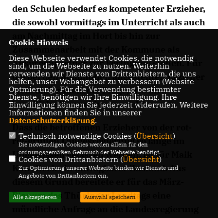
den Schulen bedarf es kompetenter Erzieher,
die sowohl vormittags im Unterricht als auch
am Nachmittag im Hort bis hin zur
Cookie Hinweis
Zusammenarbeit mit der Kommune als
Diese Webseite verwendet Cookies, die notwendig
Ansprechpartner zur Verfügung stehen. Für
sind, um die Webseite zu nutzen. Weiterhin
verwenden wir Dienste von Drittanbietern, die uns
die bei den Kommunen angestellten Erzieher
helfen, unser Webangebot zu verbessern (Website-
Optmierung). Für die Verwendung bestimmter
stellt sich zudem die Frage, wie ihre
Dienste, benötigen wir Ihre Einwilligung. Ihre
berufliche Perspekive aussieht.
Einwilligung können Sie jederzeit widerrufen. Weitere
Informationen finden Sie in unserer
Datenschutzerklärung
.
Dass die betroffenen Erzieher von der rot-
Technisch notwendige Cookies (
Übersicht
)
rot-grünen Landesregierung so lange im
Die notwendigen Cookies werden allein für den
ordnungsgemäßen Gebrauch der Webseite benötigt.
Ungewissen gelassen werden, ist für Maik
Cookies von Drittanbietern (
Übersicht
)
Kowalleck ein untragbarer Zustand. Aus
Zur Optimierung unserer Webseite binden wir Dienste und
Angebote von Drittanbietern ein.
diesem Grund bereitete er für das März-
Plenum des Thüringer Landtags eine
Alle akzeptieren
Auswahl speichern
mündliche Anfrage an die Landesregierung