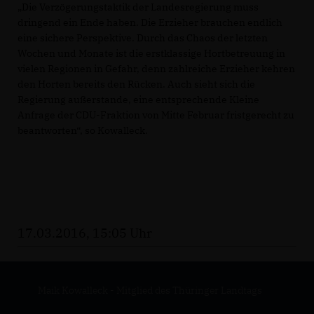
Die Verzögerungstaktik der Landesregierung muss
dringend ein Ende haben. Die Erzieher brauchen endlich
eine sichere Perspektive. Durch das Chaos der letzten
Wochen und Monate ist die erstklassige Hortbetreuung in
vielen Regionen in Gefahr, denn zahlreiche Erzieher kehren
den Horten bereits den Rücken. Auch sieht sich die
Regierung außerstande, eine entsprechende Kleine
Anfrage der CDU-Fraktion von Mitte Februar fristgerecht zu
beantworten“, so Kowalleck.
17.03.2016, 15:05 Uhr
Maik Kowalleck - Mitglied des Thüringer Landtags