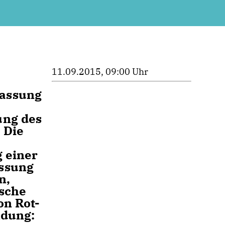
11.09.2015, 09:00 Uhr
passung
ung des
 Die
g einer
assung
n,
ische
on Rot-
ldung: