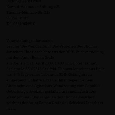
Bildungswerk Erfurt
Konrad-Adenauer-Stiftung e.V.
Thomas-Müntzer-Str. 21a
99084 Erfurt
Tel. 0361/654910
Veranstaltungsinformation:
Lesung "Die Wandzeitung. Das Vergehen des Thomas
Jonscher: Eine Geschichte aus der DDR", Buchvorstellung
mit dem Autor Roman Grafe
am Dienstag, 21. April 2009, 19.00 Uhr, Hotel "Tanne",
Saalstraße 35, 07318 Saalfeld. Thomas Jonscher aus Halle
war 545 Tage seines Lebens in DDR- Gefängnissen
eingesperrt: Er hatte 1980 als Hilfspfleger in einem
Altersheim eine Agitations-Wandzeitung zum Republik-
Geburtstag provokativ gestaltet. In seinem Buch „Die
Wandzeitung - Das Vergehen des Thomas Jonscher"
zeichnet der Autor Roman Grafe das Schicksal Jonschers
nach.