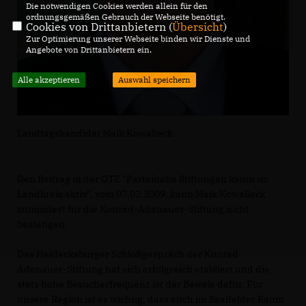
Die notwendigen Cookies werden allein für den
ordnungsgemäßen Gebrauch der Webseite benötigt.
Cookies von Drittanbietern (
Übersicht
)
Zur Optimierung unserer Webseite binden wir Dienste und
Angebote von Drittanbietern ein.
Alle akzeptieren
Auswahl speichern
Landtagskandidat Maik Kowalleck
Den Beitrag in der OTZ "Parteinahe Stiftungen kaum im
Landkreis aktiv", vom 07.02.2009, kann Maik Kowalleck
zumindest für die Konrad-Adenauer-Stiftung nicht
bestätigen.
Das Heidecksburger Schloßgespräch der Konrad-
Adenauer-Stiftung hat sich erfolgreich etabliert und die
stets hohe Besucherfrequenz ist der Beweis dafür. Für
unsere Region ist es wichtig, dass auch im Saalfelder Raum