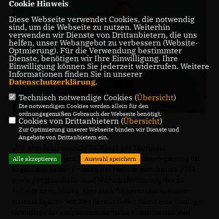
Cookie Hinweis
Diese Webseite verwendet Cookies, die notwendig
sind, um die Webseite zu nutzen. Weiterhin
verwenden wir Dienste von Drittanbietern, die uns
helfen, unser Webangebot zu verbessern (Website-
Optmierung). Für die Verwendung bestimmter
Dienste, benötigen wir Ihre Einwilligung. Ihre
Einwilligung können Sie jederzeit widerrufen. Weitere
Informationen finden Sie in unserer
Datenschutzerklärung
.
Technisch notwendige Cookies (
Übersicht
)
Die notwendigen Cookies werden allein für den
ordnungsgemäßen Gebrauch der Webseite benötigt.
Cookies von Drittanbietern (
Übersicht
)
Zur Optimierung unserer Webseite binden wir Dienste und
Angebote von Drittanbietern ein.
Mit dem Jahresbericht 2026 legt der Thüringer
Rechnungshof dem Landtag und der Landesregierung die
Alle akzeptieren
Auswahl speichern
Ergebnisse seiner Prüfung der Haushaltsrechnung 2024
sowie der Haushalts- und Wirtschaftsführung des zu
entlastenden Jahres, aber auch früherer und späterer
Haushaltsjahre, vor. Der Bericht liefert damit eine wichtige
Grundlage für die parlamentarische Kontrolle und den