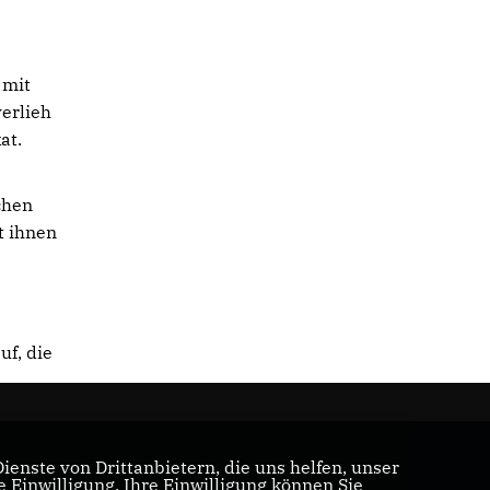
 mit
erlieh
at.
chen
t ihnen
uf, die
enste von Drittanbietern, die uns helfen, unser
Einwilligung. Ihre Einwilligung können Sie