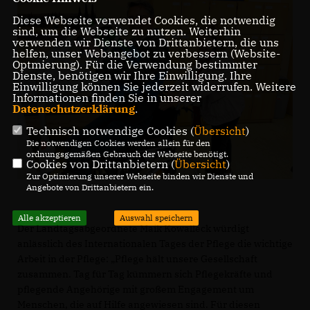
Diese Webseite verwendet Cookies, die notwendig
sind, um die Webseite zu nutzen. Weiterhin
verwenden wir Dienste von Drittanbietern, die uns
helfen, unser Webangebot zu verbessern (Website-
Optmierung). Für die Verwendung bestimmter
Dienste, benötigen wir Ihre Einwilligung. Ihre
Einwilligung können Sie jederzeit widerrufen. Weitere
Informationen finden Sie in unserer
Datenschutzerklärung
.
Technisch notwendige Cookies (
Übersicht
)
Die notwendigen Cookies werden allein für den
ordnungsgemäßen Gebrauch der Webseite benötigt.
Cookies von Drittanbietern (
Übersicht
)
Zur Optimierung unserer Webseite binden wir Dienste und
Angebote von Drittanbietern ein.
Alle akzeptieren
Auswahl speichern
Der Landtagsabgeordnete Maik Kowalleck würdigt
anlässlich des Internationalen Tages der Pflege die wichtige
Arbeit in der Pflege: „Pflege hält unsere Gesellschaft
zusammen. Tag für Tag kümmern sich Pflegekräfte und
pflegende Angehörige mit großem Engagement um
Menschen, die auf Hilfe angewiesen sind. Für diesen