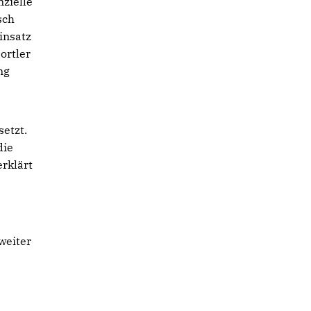
nzielle
sch
insatz
ortler
ng
setzt.
die
erklärt
weiter