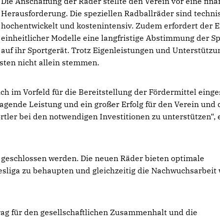
Die Anschaffung der Räder stellte den Verein vor eine fina
Herausforderung. Die speziellen Radballräder sind techni
hochentwickelt und kostenintensiv. Zudem erfordert der E
einheitlicher Modelle eine langfristige Abstimmung der Sp
auf ihr Sportgerät. Trotz Eigenleistungen und Unterstützu
ten nicht allein stemmen.
 im Vorfeld für die Bereitstellung der Fördermittel einge
ragende Leistung und ein großer Erfolg für den Verein und 
ortler bei den notwendigen Investitionen zu unterstützen“, 
 geschlossen werden. Die neuen Räder bieten optimale
esliga zu behaupten und gleichzeitig die Nachwuchsarbeit 
rag für den gesellschaftlichen Zusammenhalt und die