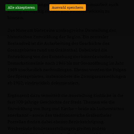
Unterstützungsangeboten, um die Museumsarbeit auch
Alle akzeptieren
Auswahl speichern
künftig nachhaltig sichern und weiterentwickeln zu
können.
Das Museum bietet eine umfangreiche Darstellung der
historischen Entwicklung der Region. Ein zentraler
Bestandteil ist die Aufarbeitung der Geschichte des
Grenzgebietes rund um Gräfenthal. Dabei wird die
Entwicklung von der Entstehung der innerdeutschen
Demarkationslinie nach 1945 bis zur Grenzöffnung im Jahr
1989 anschaulich nachvollzogen. Ebenso werden die Folgen
des Sperrgebietes, insbesondere die Zwangsaussiedlungen
ab 1952, eindrücklich dokumentiert.
Ergänzend dazu vermittelt die Ausstellung Einblicke in die
fast 700-jährige Geschichte der Stadt. Themen wie die
Entwicklung von Burg und Kirche – beide als Lutherstätten
anerkannt – sowie das traditionsreiche Gräfenthaler
Porzellan finden dabei ebenso Berücksichtigung.
Wechselnde Sonderausstellungen greifen zudem