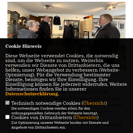
Cookie Hinweis
Diese Webseite verwendet Cookies, die notwendig
sind, um die Webseite zu nutzen. Weiterhin
verwenden wir Dienste von Drittanbietern, die uns
helfen, unser Webangebot zu verbessern (Website-
Optmierung). Für die Verwendung bestimmter
Dienste, benötigen wir Ihre Einwilligung. Ihre
Einwilligung können Sie jederzeit widerrufen. Weitere
Informationen finden Sie in unserer
Während eines gemeinsamen Rundgangs durch die
Datenschutzerklärung
.
Ausstellung erhielten die Gäste Einblicke in die vielfältige
Technisch notwendige Cookies (
Übersicht
)
Arbeit des Museums. Im Gespräch wurde deutlich, welche
Die notwendigen Cookies werden allein für den
Bedeutung die Einrichtung für die Aufarbeitung der
ordnungsgemäßen Gebrauch der Webseite benötigt.
Cookies von Drittanbietern (
Übersicht
)
regionalen Geschichte und die Vermittlung an
Zur Optimierung unserer Webseite binden wir Dienste und
nachfolgende Generationen hat. Ein besonderer Fokus lag
Angebote von Drittanbietern ein.
dabei auf möglichen finanziellen